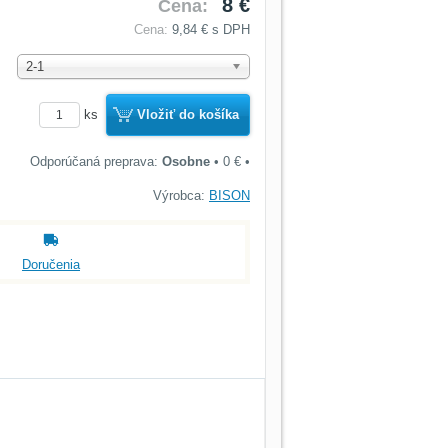
8 €
Cena:
Cena:
9,84 €
s DPH
2-1
ks
Vložiť do košíka
Osobne
•
0 €
•
Výrobca:
BISON
Doručenia