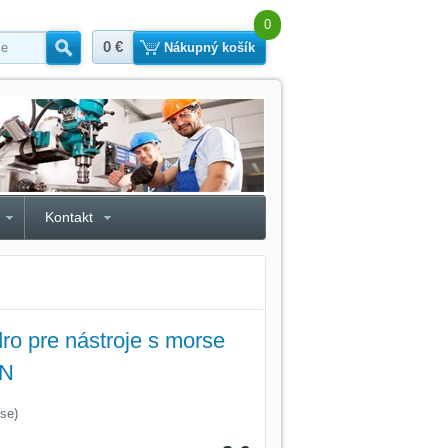
0
0 €
Hľadať
Nákupný košík
Kontakt
o pre nástroje s morse
ON
se)