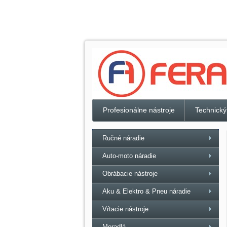
Profesionálne nástroje
Technický
Ručné náradie
Auto-moto náradie
Obrábacie nástroje
Aku & Elektro & Pneu náradie
Vŕtacie nástroje
Meradlá