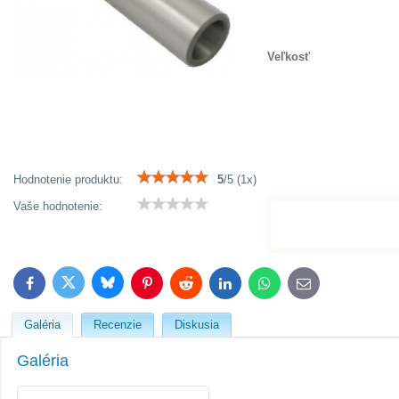
Veľkosť
Hodnotenie produktu:
5
/
5
(
1
x)
Vaše hodnotenie:
Bluesky
Twitter
Facebook
Pinterest
Reddit
LinkedIn
WhatsApp
E-
mail
Galéria
Recenzie
Diskusia
Galéria