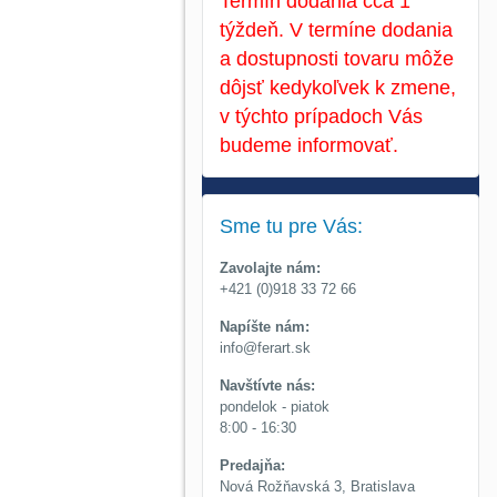
Termín dodania cca 1
týždeň. V termíne dodania
a dostupnosti tovaru môže
dôjsť kedykoľvek k zmene,
v týchto prípadoch Vás
budeme informovať.
Sme tu pre Vás:
Zavolajte nám:
+421 (0)918 33 72 66
Napíšte nám:
info@ferart.sk
Navštívte nás:
pondelok - piatok
8:00 - 16:30
Predajňa:
Nová Rožňavská 3, Bratislava