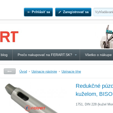
Prihlásiť sa
Zaregistrovať sa
 blog
Prečo nakupovať na FERART.SK?
Všetko o nákupe
Úvod
Upínacie nástroje
Upínacie tŕne
Redukčné púzdr
kuželom, BIS
1751, DIN 228 (kužel Mor