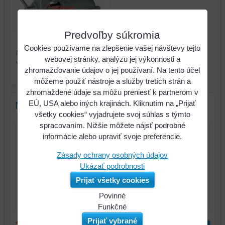
Predvoľby súkromia
Zámočnícky zverák s
Cookies používame na zlepšenie vašej návštevy tejto
prizmatickým vedením pre
webovej stránky, analýzu jej výkonnosti a
veľmi ťažké práce, BISON
zhromažďovanie údajov o jej používaní. Na tento účel
1240
môžeme použiť nástroje a služby tretích strán a
zhromaždené údaje sa môžu preniesť k partnerom v
EÚ, USA alebo iných krajinách. Kliknutím na „Prijať
Nový komentár
všetky cookies“ vyjadrujete svoj súhlas s týmto
spracovaním. Nižšie môžete nájsť podrobné
informácie alebo upraviť svoje preferencie.
Názov:
Zásady ochrany osobných údajov
*
Meno:
Ukázať podrobnosti
Prijať všetky cookies
*
Komentár:
Povinné
Naša
Funkčné
webová
Môžeme
Prijať vybrané
*