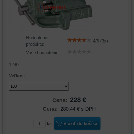
Hodnotenie
4
/
5
(
3
x)
produktu:
Vaše hodnotenie:
1240
Veľkosť
228 €
Cena:
Cena:
280,44 €
s DPH
ks
Vložiť do košíka