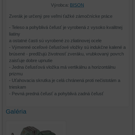
Výrobca:
BISON
Zverák je určený pre veľmi ťažké zámočnícke práce
- Teleso a pohyblivá čeľusť je vyrobená z vysoko kvalitnej
liatiny
a ostatné časti sú vyrobené zo zliatinovej ocele
- Výmenné oceľové čeľusťové vložky sú indukčne kalené a
brúsené - predlžujú životnosť zveráku, vrubkovaný povrch
zaisťuje dobre upnutie
- Jedna čeľusťová vložka má vertikálnu a horizontálnu
prizmu
- Uťahovacia skrutka je celá chránená proti nečistotám a
trieskam
- Pevná predná čeľusť a pohyblivá zadná čeľusť
Galéria