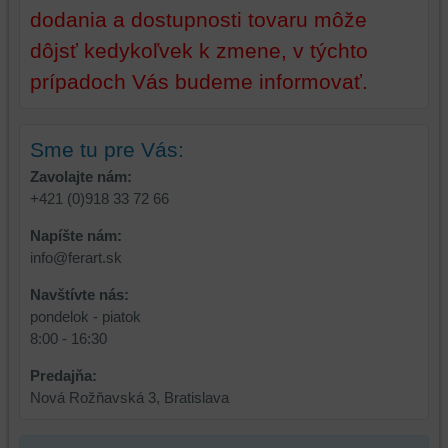
dodania a dostupnosti tovaru môže
z
prehliadania,
prehliadania
ukladať
dôjsť kedykoľvek k zmene, v týchto
a
niektoré
prípadoch Vás budeme informovať.
zabezpečenia.
z
vašich
preferencií
Sme tu pre Vás:
bez
toho,
Zavolajte nám:
aby
+421 (0)918 33 72 66
ste
Napíšte nám:
mali
info@ferart.sk
používateľský
účet
Navštívte nás:
alebo
pondelok - piatok
bez
8:00 - 16:30
prihlásenia,
používať
Predajňa:
skripty
Nová Rožňavská 3, Bratislava
a/alebo
zdroje