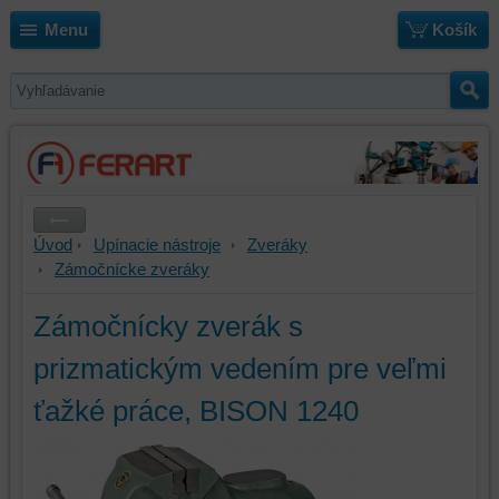
Menu
Košík
Úvod
Upínacie nástroje
Zveráky
Zámočnícke zveráky
Zámočnícky zverák s
prizmatickým vedením pre veľmi
ťažké práce, BISON 1240