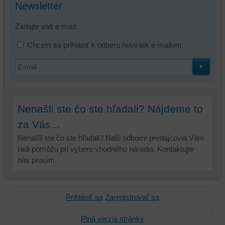
Newsletter
tretích
strán,
Zadajte váš e-mail:
widgety
atď.
Chcem sa prihlásiť k odberu noviniek e-mailom
Nenašli ste čo ste hľadali? Nájdeme to
za Vás...
Nenašli ste čo ste hľadali? Naši odborní predajcovia Vám
radi pomôžu pri výbere vhodného náradia. Kontaktujte
nás prosím.
Prihlásiť sa
Zaregistrovať sa
Plná verzia stránky