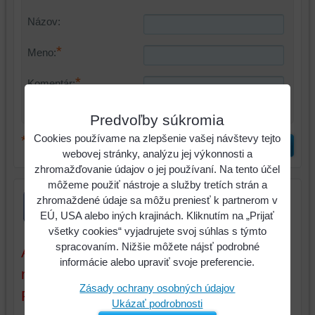
Názov:
*
Meno:
*
Komentár:
Predvoľby súkromia
Cookies používame na zlepšenie vašej návštevy tejto
*
(Povinné)
Odoslať
webovej stránky, analýzu jej výkonnosti a
zhromažďovanie údajov o jej používaní. Na tento účel
môžeme použiť nástroje a služby tretích strán a
zhromaždené údaje sa môžu preniesť k partnerom v
EÚ, USA alebo iných krajinách. Kliknutím na „Prijať
všetky cookies“ vyjadrujete svoj súhlas s týmto
spracovaním. Nižšie môžete nájsť podrobné
Aktuálne ceny sú platné iba pri tovare a
informácie alebo upraviť svoje preferencie.
množstve, ktoré máme na sklade.
Zásady ochrany osobných údajov
Pokiaľ objednáte tovar (alebo
Ukázať podrobnosti