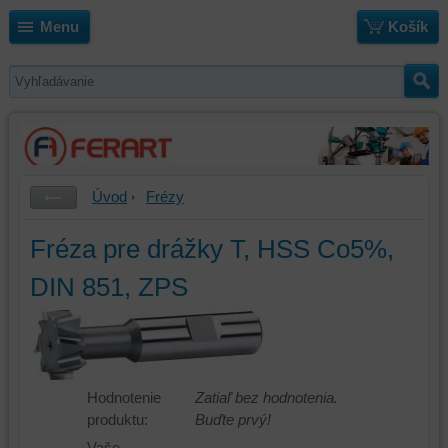
Menu
Košík
Úvod
Frézy
Fréza pre drážky T, HSS Co5%,
DIN 851, ZPS
Hodnotenie
Zatiaľ bez hodnotenia.
produktu:
Buďte prvý!
Vaše