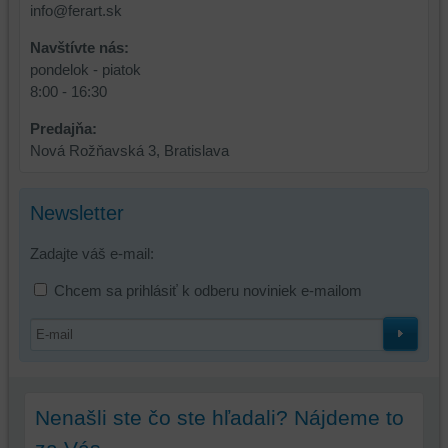
info@ferart.sk
dosiahnutie
ktoré
základnej
zlepšujú
Navštívte nás:
funkčnosti
váš
pondelok - piatok
platformy,
zážitok
8:00 - 16:30
zážitku
z
z
prehliadania,
Predajňa:
prehliadania
ukladať
Nová Rožňavská 3, Bratislava
a
niektoré
zabezpečenia.
z
vašich
Newsletter
preferencií
Zadajte váš e-mail:
bez
toho,
Chcem sa prihlásiť k odberu noviniek e-mailom
aby
ste
mali
používateľský
účet
alebo
Nenašli ste čo ste hľadali? Nájdeme to
bez