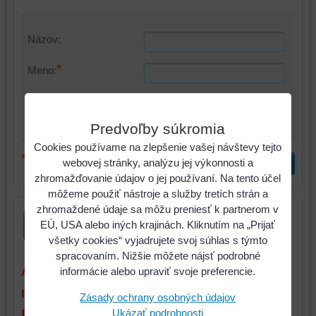
Názov:
*
Meno:
*
Komentár:
Predvoľby súkromia
Cookies používame na zlepšenie vašej návštevy tejto
*
(Povinné)
webovej stránky, analýzu jej výkonnosti a
Odoslať
zhromažďovanie údajov o jej používaní. Na tento účel
môžeme použiť nástroje a služby tretích strán a
zhromaždené údaje sa môžu preniesť k partnerom v
EÚ, USA alebo iných krajinách. Kliknutím na „Prijať
všetky cookies“ vyjadrujete svoj súhlas s týmto
spracovaním. Nižšie môžete nájsť podrobné
Aktuálne ceny sú platné iba pri tovare a
informácie alebo upraviť svoje preferencie.
množstve, ktoré máme na sklade.
Zásady ochrany osobných údajov
Pokiaľ objednáte tovar (alebo
Ukázať podrobnosti