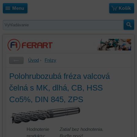
Menu
Košík
Úvod
Frézy
Polohrubozubá fréza valcová
čelná s MK, dlhá, CB, HSS
Co5%, DIN 845, ZPS
Hodnotenie
Zatiaľ bez hodnotenia.
produktu:
Buďte prvý!