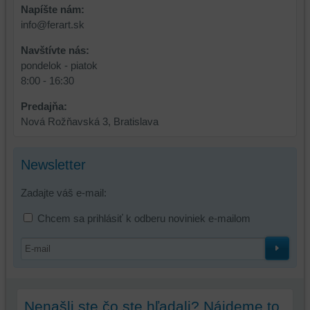
a
funkcie,
Napíšte nám:
dosiahnutie
ktoré
info@ferart.sk
základnej
zlepšujú
funkčnosti
váš
Navštívte nás:
platformy,
zážitok
pondelok - piatok
zážitku
z
8:00 - 16:30
z
prehliadania,
Predajňa:
prehliadania
ukladať
Nová Rožňavská 3, Bratislava
a
niektoré
zabezpečenia.
z
vašich
Newsletter
preferencií
bez
Zadajte váš e-mail:
toho,
aby
Chcem sa prihlásiť k odberu noviniek e-mailom
ste
mali
používateľský
účet
alebo
Nenašli ste čo ste hľadali? Nájdeme to
bez