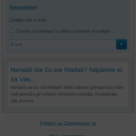
ste
Newsletter
mali
používateľský
Zadajte váš e-mail:
účet
alebo
Chcem sa prihlásiť k odberu noviniek e-mailom
bez
prihlásenia,
používať
skripty
a/alebo
zdroje
Nenašli ste čo ste hľadali? Nájdeme to
tretích
za Vás...
strán,
Nenašli ste čo ste hľadali? Naši odborní predajcovia Vám
widgety
radi pomôžu pri výbere vhodného náradia. Kontaktujte
atď.
nás prosím.
Prihlásiť sa
Zaregistrovať sa