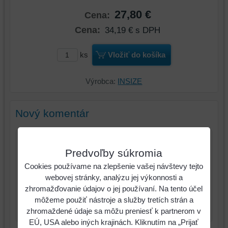
27,80 €
Cena:
Cena:
34,19 €
s DPH
ks
Vložiť do košíka
Výrobca:
INSIZE
Nový komentár
Názov:
Predvoľby súkromia
Cookies používame na zlepšenie vašej návštevy tejto
*
Meno:
webovej stránky, analýzu jej výkonnosti a
zhromažďovanie údajov o jej používaní. Na tento účel
*
Komentár:
môžeme použiť nástroje a služby tretích strán a
zhromaždené údaje sa môžu preniesť k partnerom v
EÚ, USA alebo iných krajinách. Kliknutím na „Prijať