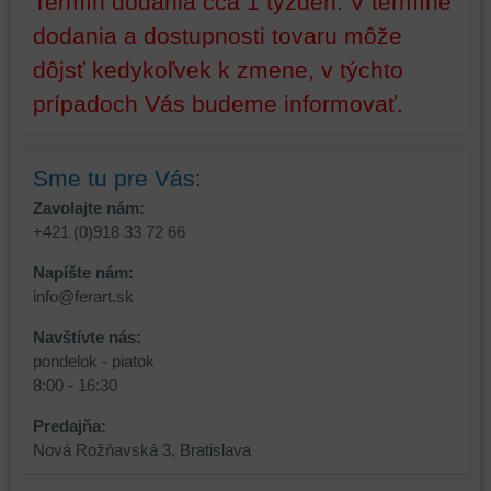
Termín dodania cca 1 týždeň. V termíne
prehliadača)
aby
dodania a dostupnosti tovaru môže
na
sme
identifikáciu
mohli
dôjsť kedykoľvek k zmene, v týchto
vašej
poskytovať
prípadoch Vás budeme informovať.
relácie
doplnkové
a
funkcie,
dosiahnutie
ktoré
Sme tu pre Vás:
základnej
zlepšujú
funkčnosti
váš
Zavolajte nám:
platformy,
zážitok
+421 (0)918 33 72 66
zážitku
z
Napíšte nám:
z
prehliadania,
info@ferart.sk
prehliadania
ukladať
a
niektoré
Navštívte nás:
zabezpečenia.
z
pondelok - piatok
vašich
8:00 - 16:30
preferencií
bez
Predajňa:
toho,
Nová Rožňavská 3, Bratislava
aby