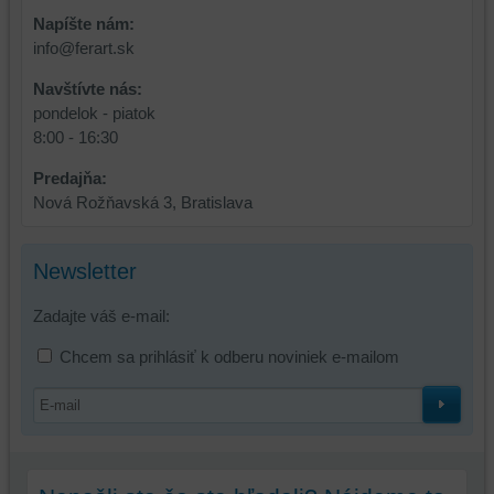
a
funkcie,
Napíšte nám:
dosiahnutie
ktoré
info@ferart.sk
základnej
zlepšujú
funkčnosti
váš
Navštívte nás:
platformy,
zážitok
pondelok - piatok
zážitku
z
8:00 - 16:30
z
prehliadania,
prehliadania
ukladať
Predajňa:
a
niektoré
Nová Rožňavská 3, Bratislava
zabezpečenia.
z
vašich
Newsletter
preferencií
bez
Zadajte váš e-mail:
toho,
aby
Chcem sa prihlásiť k odberu noviniek e-mailom
ste
mali
používateľský
účet
alebo
bez