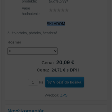
produktu:
Buďte prvý!
Vaše
hodnotenie:
SKLADOM
á, štvorbritá, pätbritá, šesťbritá
Rozmer
20,09 €
Cena:
Cena:
24,71 €
s DPH
ks
Vložiť do košíka
Výrobca:
ZPS
Nový komentár