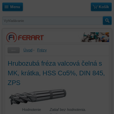
Menu
Košík
Úvod
Frézy
Hrubozubá fréza valcová čelná s
MK, krátka, HSS Co5%, DIN 845,
ZPS
Hodnotenie
Zatiaľ bez hodnotenia.