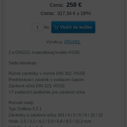
258 €
Cena:
Cena:
317,34 €
s DPH
ks
Vložiť do košíka
Výrobca:
VÖLKEL
2 a DIN223, materiálovej kvalite HSSE.
Sada obsahuje:
Ručné závitníky v norme DIN 352, HSSE
Predrezávací závitník s vodiacim čapom
Závitové očká DIN 223, HSSE
+7 vodiacich podložiek pre závitové očká
Rozsah sady:
Typ: Drillbox F.Z.1
Závitníky a závitové očka: M3 / 4 / 5 / 6 / 8 / 10 / 12
Vrták: 2,5 / 3,3 / 4,2 / 5,0 / 6,8 / 8,5 / 10,2 mm