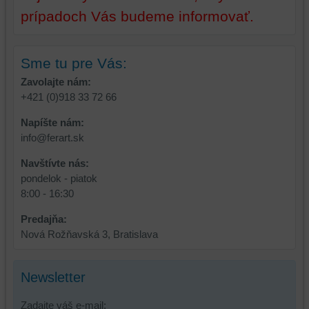
používateľský
prípadoch Vás budeme informovať.
účet
alebo
bez
Sme tu pre Vás:
prihlásenia,
Zavolajte nám:
používať
+421 (0)918 33 72 66
skripty
a/alebo
Napíšte nám:
zdroje
info@ferart.sk
tretích
strán,
Navštívte nás:
widgety
pondelok - piatok
atď.
8:00 - 16:30
Predajňa:
Nová Rožňavská 3, Bratislava
Newsletter
Zadajte váš e-mail: