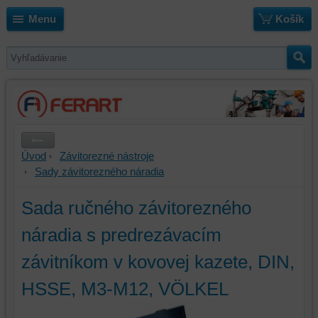
Menu
Košík
Úvod
Závitorezné nástroje
Sady závitorezného náradia
Sada ručného závitorezného
náradia s predrezávacím
závitníkom v kovovej kazete, DIN,
HSSE, M3-M12, VÖLKEL