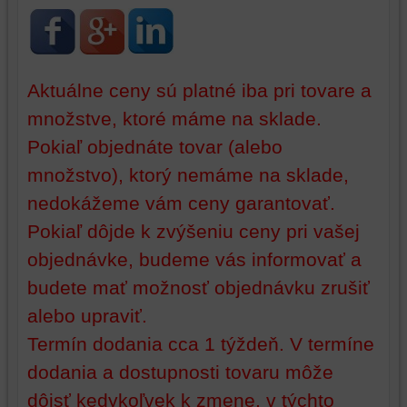
identifikáciu
mohli
vašej
poskytovať
relácie
doplnkové
a
funkcie,
Aktuálne ceny sú platné iba pri tovare a
dosiahnutie
ktoré
množstve, ktoré máme na sklade.
základnej
zlepšujú
funkčnosti
váš
Pokiaľ objednáte tovar (alebo
platformy,
zážitok
množstvo), ktorý nemáme na sklade,
zážitku
z
z
prehliadania,
nedokážeme vám ceny garantovať.
prehliadania
ukladať
Pokiaľ dôjde k zvýšeniu ceny pri vašej
a
niektoré
objednávke, budeme vás informovať a
zabezpečenia.
z
vašich
budete mať možnosť objednávku zrušiť
preferencií
alebo upraviť.
bez
toho,
Termín dodania cca 1 týždeň. V termíne
aby
dodania a dostupnosti tovaru môže
ste
mali
dôjsť kedykoľvek k zmene, v týchto