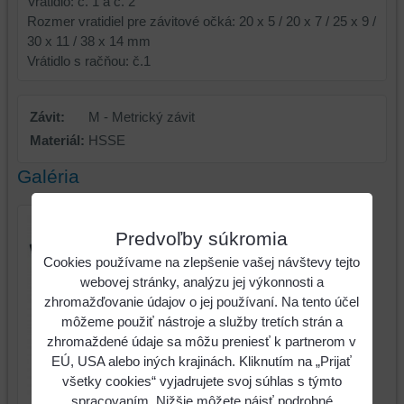
Vrátidlo: č. 1 a č. 2
Rozmer vratidiel pre závitové očká: 20 x 5 / 20 x 7 / 25 x 9 /
30 x 11 / 38 x 14 mm
Vrátidlo s račňou: č.1
Závit:
M - Metrický závit
Materiál:
HSSE
Galéria
Predvoľby súkromia
Cookies používame na zlepšenie vašej návštevy tejto
webovej stránky, analýzu jej výkonnosti a
zhromažďovanie údajov o jej používaní. Na tento účel
môžeme použiť nástroje a služby tretích strán a
zhromaždené údaje sa môžu preniesť k partnerom v
EÚ, USA alebo iných krajinách. Kliknutím na „Prijať
všetky cookies“ vyjadrujete svoj súhlas s týmto
spracovaním. Nižšie môžete nájsť podrobné