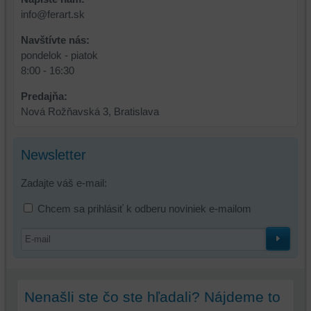
prihlásenia,
info@ferart.sk
používať
skripty
Navštívte nás:
a/alebo
pondelok - piatok
zdroje
8:00 - 16:30
tretích
Predajňa:
strán,
Nová Rožňavská 3, Bratislava
widgety
atď.
Newsletter
Zadajte váš e-mail:
Chcem sa prihlásiť k odberu noviniek e-mailom
Nenašli ste čo ste hľadali? Nájdeme to