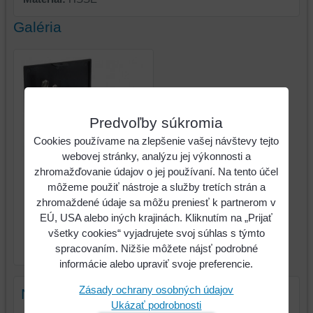
Galéria
Predvoľby súkromia
Cookies používame na zlepšenie vašej návštevy tejto
webovej stránky, analýzu jej výkonnosti a
zhromažďovanie údajov o jej používaní. Na tento účel
môžeme použiť nástroje a služby tretích strán a
zhromaždené údaje sa môžu preniesť k partnerom v
Sada kombinovaných
EÚ, USA alebo iných krajinách. Kliknutím na „Prijať
strojných závitníkov, M,
všetky cookies“ vyjadrujete svoj súhlas s týmto
HSSE, DIN371/376,
spracovaním. Nižšie môžete nájsť podrobné
VÖLKEL
informácie alebo upraviť svoje preferencie.
Zásady ochrany osobných údajov
Nový komentár
Ukázať podrobnosti