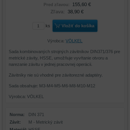
155,60 €
Pred zľavou:
Zľava:
38,90 €
ks
Vložiť do košíka
Výrobca:
VÖLKEL
Sada kombinovaných strojných závitníkov DIN371/376 pre
metrické závity, HSSE, umožňuje vyvŕtanie otvoru a
narezanie závitu v jednej pracovnej operácii.
Závitníky nie sú vhodné pre závitorezné adaptéry.
Sada obsahuje: M3-M4-M5-M6-M8-M10-M12
Výrobca: VÖLKEL
Norma:
DIN 371
Závit:
M - Metrický závit
Materiál:
HSSE