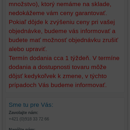
množstvo), ktorý nemáme na sklade,
dosiahnutie
ktoré
základnej
zlepšujú
nedokážeme vám ceny garantovať.
funkčnosti
váš
Pokiaľ dôjde k zvýšeniu ceny pri vašej
platformy,
zážitok
objednávke, budeme vás informovať a
zážitku
z
z
prehliadania,
budete mať možnosť objednávku zrušiť
prehliadania
ukladať
alebo upraviť.
a
niektoré
zabezpečenia.
z
Termín dodania cca 1 týždeň. V termíne
vašich
dodania a dostupnosti tovaru môže
preferencií
dôjsť kedykoľvek k zmene, v týchto
bez
toho,
prípadoch Vás budeme informovať.
aby
ste
mali
Sme tu pre Vás:
používateľský
Zavolajte nám:
účet
+421 (0)918 33 72 66
alebo
bez
Napíšte nám: