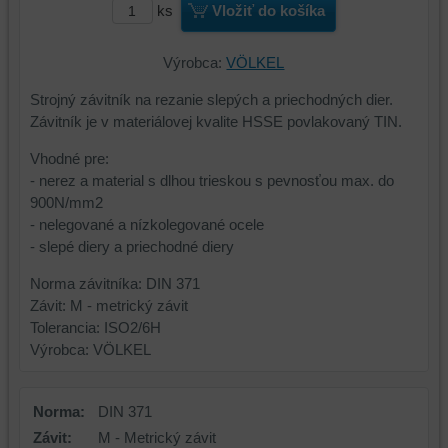
ks
Vložiť do košíka
Výrobca:
VÖLKEL
Strojný závitník na rezanie slepých a priechodných dier.
Závitník je v materiálovej kvalite HSSE povlakovaný TIN.
Vhodné pre:
- nerez a material s dlhou trieskou s pevnosťou max. do
900N/mm2
- nelegované a nízkolegované ocele
- slepé diery a priechodné diery
Norma závitníka: DIN 371
Závit: M - metrický závit
Tolerancia: ISO2/6H
Výrobca: VÖLKEL
Norma:
DIN 371
Závit:
M - Metrický závit