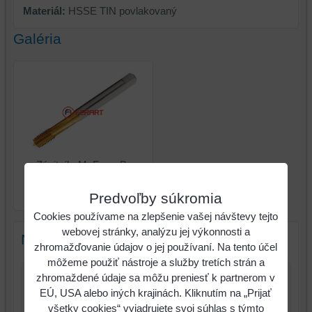
Materiál:
HSSE TIN povlakovaný
Galéria
Závitník, M, Form B,
HSSE TIN, DIN 371,
VÖLKEL
Predvoľby súkromia
Cookies používame na zlepšenie vašej návštevy tejto
webovej stránky, analýzu jej výkonnosti a
Nový komentár
zhromažďovanie údajov o jej používaní. Na tento účel
môžeme použiť nástroje a služby tretích strán a
zhromaždené údaje sa môžu preniesť k partnerom v
Názov:
EÚ, USA alebo iných krajinách. Kliknutím na „Prijať
všetky cookies“ vyjadrujete svoj súhlas s týmto