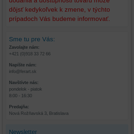
dodania a dostupnosti tovaru môže
mali
dôjsť kedykoľvek k zmene, v týchto
používateľský
účet
prípadoch Vás budeme informovať.
alebo
bez
prihlásenia,
Sme tu pre Vás:
používať
Zavolajte nám:
skripty
+421 (0)918 33 72 66
a/alebo
zdroje
Napíšte nám:
tretích
info@ferart.sk
strán,
widgety
Navštívte nás:
atď.
pondelok - piatok
8:00 - 16:30
Predajňa:
Nová Rožňavská 3, Bratislava
Newsletter