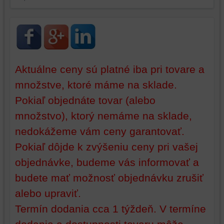
na
sme
identifikáciu
mohli
vašej
poskytovať
relácie
doplnkové
a
funkcie,
dosiahnutie
ktoré
Aktuálne ceny sú platné iba pri tovare a
základnej
zlepšujú
množstve, ktoré máme na sklade.
funkčnosti
váš
platformy,
zážitok
Pokiaľ objednáte tovar (alebo
zážitku
z
množstvo), ktorý nemáme na sklade,
z
prehliadania,
prehliadania
ukladať
nedokážeme vám ceny garantovať.
a
niektoré
Pokiaľ dôjde k zvýšeniu ceny pri vašej
zabezpečenia.
z
objednávke, budeme vás informovať a
vašich
preferencií
budete mať možnosť objednávku zrušiť
bez
alebo upraviť.
toho,
aby
Termín dodania cca 1 týždeň. V termíne
ste