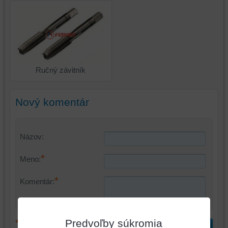
Ručný závitník
Nový komentár
Názov:
*
Meno:
*
Komentár:
Predvoľby súkromia
*
(Povinné)
Odoslať