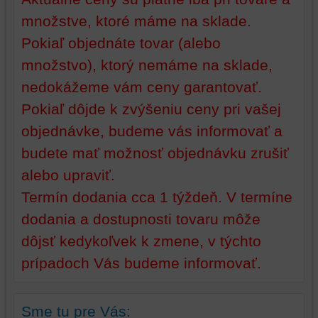
zabezpečenia.
z
množstve, ktoré máme na sklade.
vašich
preferencií
Pokiaľ objednáte tovar (alebo
bez
množstvo), ktorý nemáme na sklade,
toho,
aby
nedokážeme vám ceny garantovať.
ste
Pokiaľ dôjde k zvýšeniu ceny pri vašej
mali
objednávke, budeme vás informovať a
používateľský
účet
budete mať možnosť objednávku zrušiť
alebo
alebo upraviť.
bez
prihlásenia,
Termín dodania cca 1 týždeň. V termíne
používať
dodania a dostupnosti tovaru môže
skripty
dôjsť kedykoľvek k zmene, v týchto
a/alebo
zdroje
prípadoch Vás budeme informovať.
tretích
strán,
widgety
Sme tu pre Vás: