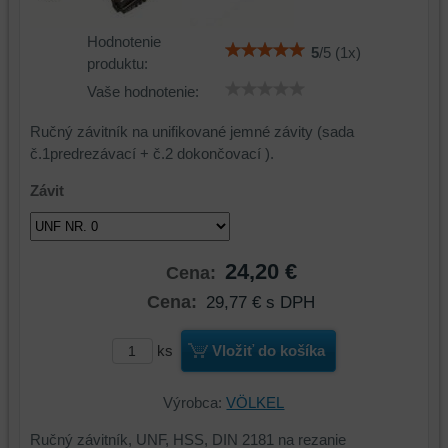
Hodnotenie
5
/
5
(
1
x)
produktu:
Vaše hodnotenie:
Ručný závitník na unifikované jemné závity (sada
č.1predrezávací + č.2 dokončovací ).
Závit
24,20 €
Cena:
Cena:
29,77 €
s DPH
ks
Vložiť do košíka
Výrobca:
VÖLKEL
Ručný závitník, UNF, HSS, DIN 2181 na rezanie