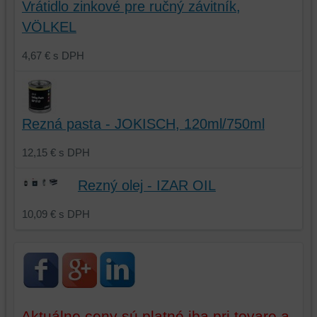
Vrátidlo zinkové pre ručný závitník,
vašom
zariadení
VÖLKEL
zariadení
(súbory
(súbory
cookie
4,67 €
s DPH
cookie
a
a
úložiská
úložiská
prehliadača),
prehliadača)
aby
na
sme
Rezná pasta - JOKISCH, 120ml/750ml
identifikáciu
mohli
vašej
poskytovať
12,15 €
s DPH
relácie
doplnkové
a
funkcie,
Rezný olej - IZAR OIL
dosiahnutie
ktoré
základnej
zlepšujú
10,09 €
s DPH
funkčnosti
váš
platformy,
zážitok
zážitku
z
z
prehliadania,
prehliadania
ukladať
a
niektoré
Aktuálne ceny sú platné iba pri tovare a