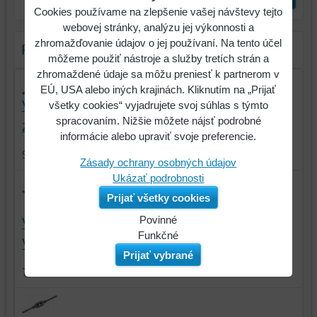
Cookies používame na zlepšenie vašej návštevy tejto
webovej stránky, analýzu jej výkonnosti a
zhromažďovanie údajov o jej používaní. Na tento účel
Pozrite aj tieto produkty:
môžeme použiť nástroje a služby tretích strán a
zhromaždené údaje sa môžu preniesť k partnerom v
EÚ, USA alebo iných krajinách. Kliknutím na „Prijať
Vrátidlo s račňou oceľové pre ručný
všetky cookies“ vyjadrujete svoj súhlas s týmto
spracovaním. Nižšie môžete nájsť podrobné
závitník, VÖLKEL
informácie alebo upraviť svoje preferencie.
9,47 €
s DPH
Zásady ochrany osobných údajov
Ukázať podrobnosti
Prijať všetky cookies
Povinné
Vrátidlo oceľové pre ručný závitník,
Naša
Funkčné
VÖLKEL
webová
Môžeme
Prijať vybrané
stránka
ukladať
7,63 €
s DPH
ukladá
údaje
údaje
na
na
vašom