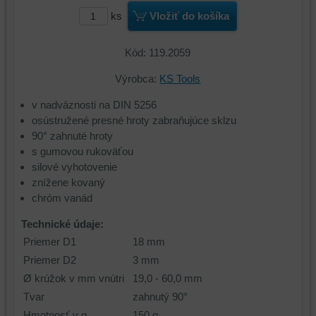
ks
Vložiť do košíka
Kód: 119.2059
Výrobca:
KS Tools
v nadväznosti na DIN 5256
osústružené presné hroty zabraňujúce sklzu
90° zahnuté hroty
s gumovou rukoväťou
silové vyhotovenie
znížene kovaný
chróm vanád
Technické údaje:
Priemer D1
18 mm
Priemer D2
3 mm
Ø krúžok v mm vnútri
19,0 - 60,0 mm
Tvar
zahnutý 90°
Hmotnosť v g
150 g