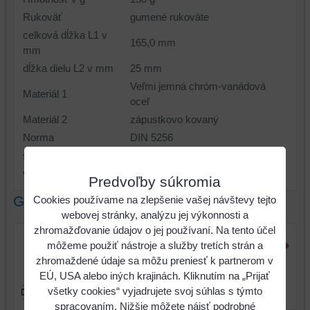
Rukoväť
gumené rukoväte
celková dĺžka L1 v
165,0 mm
mm
dĺžka dielu L2 v mm
25 mm
Veľmi jemná chróm-vanádová
Materiál 1
oceľ
Materiál 2
zápustkovo kovaný
Norma
DIN 5256
šírka hrotu S v mm
1.5 mm
výška hlavy (A)
21 mm
Predvoľby súkromia
Galéria
Cookies používame na zlepšenie vašej návštevy tejto
webovej stránky, analýzu jej výkonnosti a
zhromažďovanie údajov o jej používaní. Na tento účel
môžeme použiť nástroje a služby tretích strán a
zhromaždené údaje sa môžu preniesť k partnerom v
Vnútorné kliešte s
EÚ, USA alebo iných krajinách. Kliknutím na „Prijať
poistkou, zahnuté, 19-60
všetky cookies“ vyjadrujete svoj súhlas s týmto
mm
spracovaním. Nižšie môžete nájsť podrobné