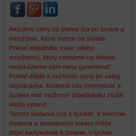
identifikáciu
mohli
vašej
poskytovať
relácie
doplnkové
a
funkcie,
Aktuálne ceny sú platné iba pri tovare a
dosiahnutie
ktoré
množstve, ktoré máme na sklade.
základnej
zlepšujú
funkčnosti
váš
Pokiaľ objednáte tovar (alebo
platformy,
zážitok
množstvo), ktorý nemáme na sklade,
zážitku
z
z
prehliadania,
nedokážeme vám ceny garantovať.
prehliadania
ukladať
Pokiaľ dôjde k zvýšeniu ceny pri vašej
a
niektoré
objednávke, budeme vás informovať a
zabezpečenia.
z
vašich
budete mať možnosť objednávku zrušiť
preferencií
alebo upraviť.
bez
toho,
Termín dodania cca 1 týždeň. V termíne
aby
dodania a dostupnosti tovaru môže
ste
dôjsť kedykoľvek k zmene, v týchto
mali