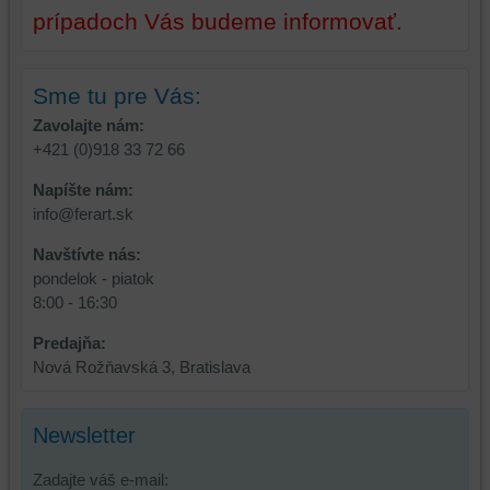
používateľský
prípadoch Vás budeme informovať.
účet
alebo
bez
Sme tu pre Vás:
prihlásenia,
Zavolajte nám:
používať
+421 (0)918 33 72 66
skripty
a/alebo
Napíšte nám:
zdroje
info@ferart.sk
tretích
strán,
Navštívte nás:
widgety
pondelok - piatok
atď.
8:00 - 16:30
Predajňa:
Nová Rožňavská 3, Bratislava
Newsletter
Zadajte váš e-mail: