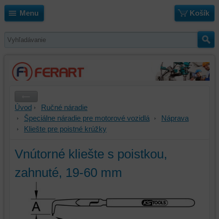
Menu
Košík
Úvod
Ručné náradie
Špeciálne náradie pre motorové vozidlá
Náprava
Kliešte pre poistné krúžky
Vnútorné kliešte s poistkou,
zahnuté, 19-60 mm