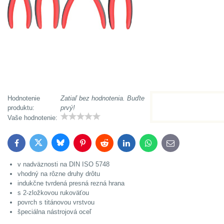
Hodnotenie
Zatiaľ bez hodnotenia. Buďte
produktu:
prvý!
Vaše hodnotenie:
Bluesky
Twitter
Facebook
Pinterest
Reddit
LinkedIn
WhatsApp
E-
mail
v nadväznosti na DIN ISO 5748
vhodný na rôzne druhy drôtu
indukčne tvrdená presná rezná hrana
s 2-zložkovou rukoväťou
povrch s titánovou vrstvou
špeciálna nástrojová oceľ