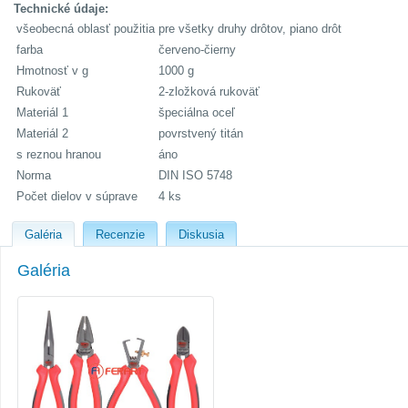
Technické údaje:
všeobecná oblasť použitia
pre všetky druhy drôtov, piano drôt
farba
červeno-čierny
Hmotnosť v g
1000 g
Rukoväť
2-zložková rukoväť
Materiál 1
špeciálna oceľ
Materiál 2
povrstvený titán
s reznou hranou
áno
Norma
DIN ISO 5748
Počet dielov v súprave
4 ks
Galéria
Recenzie
Diskusia
Galéria