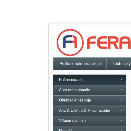
Profesionálne nástroje
Technický
Ručné náradie
Auto-moto náradie
Obrábacie nástroje
Aku & Elektro & Pneu náradie
Vŕtacie nástroje
Meradlá