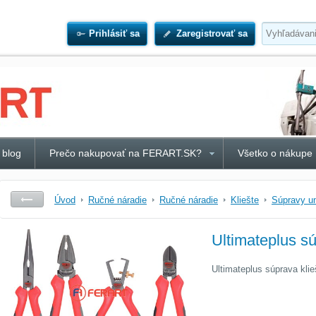
Prihlásiť sa
Zaregistrovať sa
 blog
Prečo nakupovať na FERART.SK?
Všetko o nákupe
Úvod
Ručné náradie
Ručné náradie
Kliešte
Súpravy un
Ultimateplus sú
Ultimateplus súprava klieš