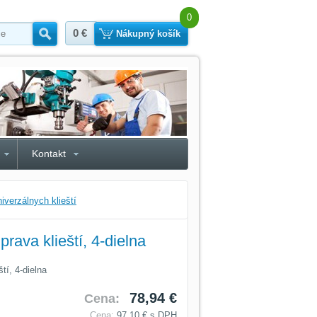
0
0 €
Hľadať
Nákupný košík
Kontakt
iverzálnych klieští
prava klieští, 4-dielna
tí, 4-dielna
78,94 €
Cena:
Cena:
97,10 €
s DPH