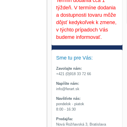
Termín dodania cca 1
týždeň. V termíne dodania
a dostupnosti tovaru môže
dôjsť kedykoľvek k zmene,
v týchto prípadoch Vás
budeme informovať.
Sme tu pre Vás:
Zavolajte nám:
+421 (0)918 33 72 66
Napíšte nám:
info@ferart.sk
Navštívte nás:
pondelok - piatok
8:00 - 16:30
Predajňa:
Nová Rožňavská 3, Bratislava