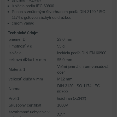
tisíchran (XZN®)
izolácia podľa IEC 60900
Pohon s vnútorným štvorhranom podľa DIN 3120 / ISO
1174 s guľovou záchytnou drážkou
chróm vanád
Technické údaje:
priemer D
23.0 mm
Hmotnosť v g
95 g
izolácia
izolácia podľa DIN EN 60900
celková dĺžka L v mm
95.0 mm
Veľmi jemná chróm-vanádová
Materiál 1
oceľ
veľkosť kľúča v mm
M12 mm
DIN 3120, ISO 1174, IEC
Norma
60900
Profil1
tisíchran (XZN®)
Skúšobný certifikát
1000V
štvorhranné uchytenie v
3/8 "