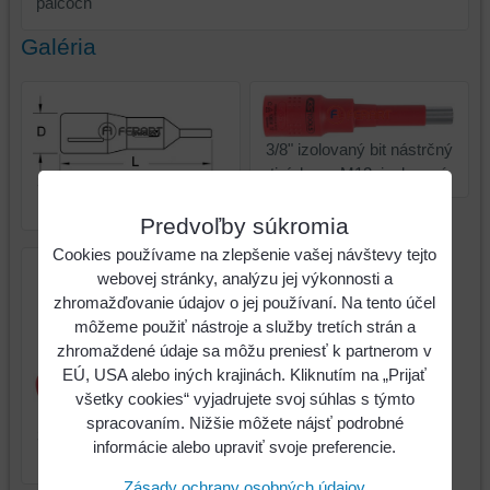
palcoch
Galéria
3/8" izolovaný bit nástrčný
tisíchran, M12, izolovaný
3/8" izolovaný bit nástrčný
tisíchran, M12, izolovaný
Predvoľby súkromia
Cookies používame na zlepšenie vašej návštevy tejto
webovej stránky, analýzu jej výkonnosti a
zhromažďovanie údajov o jej používaní. Na tento účel
môžeme použiť nástroje a služby tretích strán a
zhromaždené údaje sa môžu preniesť k partnerom v
EÚ, USA alebo iných krajinách. Kliknutím na „Prijať
všetky cookies“ vyjadrujete svoj súhlas s týmto
spracovaním. Nižšie môžete nájsť podrobné
3/8" izolovaný bit nástrčný
informácie alebo upraviť svoje preferencie.
tisíchran, M12, izolovaný
Zásady ochrany osobných údajov