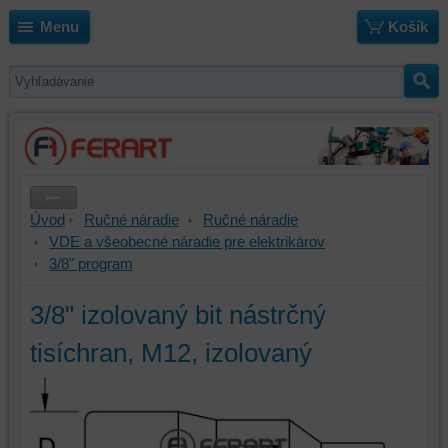
Menu
Košík
Úvod
Ručné náradie
Ručné náradie
VDE a všeobecné náradie pre elektrikárov
3/8" program
3/8" izolovaný bit nástrčný
tisíchran, M12, izolovaný