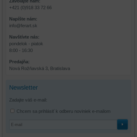
Zavolajte nám:
bez
+421 (0)918 33 72 66
prihlásenia,
Napíšte nám:
používať
info@ferart.sk
skripty
a/alebo
Navštívte nás:
zdroje
pondelok - piatok
tretích
8:00 - 16:30
strán,
widgety
Predajňa:
atď.
Nová Rožňavská 3, Bratislava
Newsletter
Zadajte váš e-mail:
Chcem sa prihlásiť k odberu noviniek e-mailom