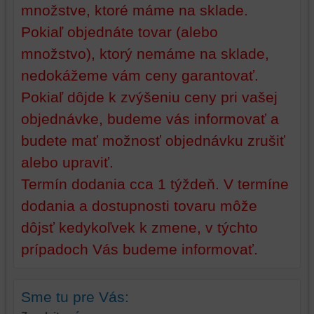
relácie
doplnkové
množstve, ktoré máme na sklade.
a
funkcie,
Pokiaľ objednáte tovar (alebo
dosiahnutie
ktoré
základnej
zlepšujú
množstvo), ktorý nemáme na sklade,
funkčnosti
váš
nedokážeme vám ceny garantovať.
platformy,
zážitok
Pokiaľ dôjde k zvýšeniu ceny pri vašej
zážitku
z
z
prehliadania,
objednávke, budeme vás informovať a
prehliadania
ukladať
budete mať možnosť objednávku zrušiť
a
niektoré
zabezpečenia.
z
alebo upraviť.
vašich
Termín dodania cca 1 týždeň. V termíne
preferencií
dodania a dostupnosti tovaru môže
bez
toho,
dôjsť kedykoľvek k zmene, v týchto
aby
prípadoch Vás budeme informovať.
ste
mali
používateľský
Sme tu pre Vás:
účet
alebo