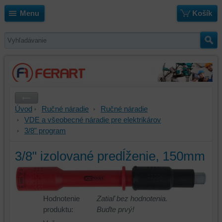
Menu
Košík
Úvod
Ručné náradie
Ručné náradie
VDE a všeobecné náradie pre elektrikárov
3/8" program
3/8" izolované predĺženie, 150mm
Hodnotenie
Zatiaľ bez hodnotenia.
produktu:
Buďte prvý!