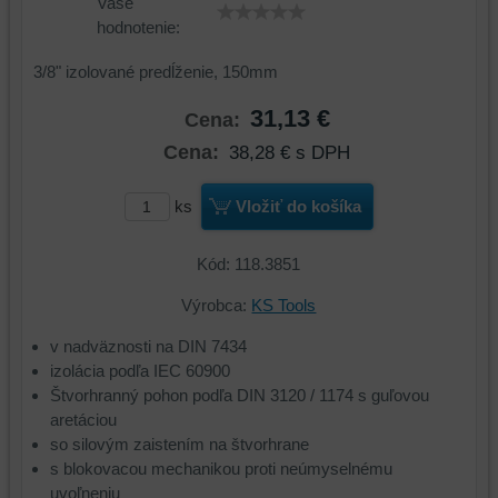
Vaše
hodnotenie:
3/8" izolované predĺženie, 150mm
31,13 €
Cena:
Cena:
38,28 €
s DPH
ks
Vložiť do košíka
Kód: 118.3851
Výrobca:
KS Tools
v nadväznosti na DIN 7434
izolácia podľa IEC 60900
Štvorhranný pohon podľa DIN 3120 / 1174 s guľovou
aretáciou
so silovým zaistením na štvorhrane
s blokovacou mechanikou proti neúmyselnému
uvoľneniu