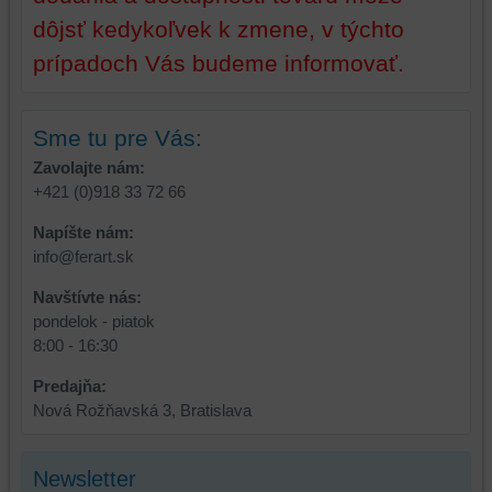
z
prehliadania,
dôjsť kedykoľvek k zmene, v týchto
prehliadania
ukladať
a
niektoré
prípadoch Vás budeme informovať.
zabezpečenia.
z
vašich
preferencií
Sme tu pre Vás:
bez
Zavolajte nám:
toho,
+421 (0)918 33 72 66
aby
ste
Napíšte nám:
mali
info@ferart.sk
používateľský
Navštívte nás:
účet
pondelok - piatok
alebo
8:00 - 16:30
bez
prihlásenia,
Predajňa:
používať
Nová Rožňavská 3, Bratislava
skripty
a/alebo
zdroje
Newsletter