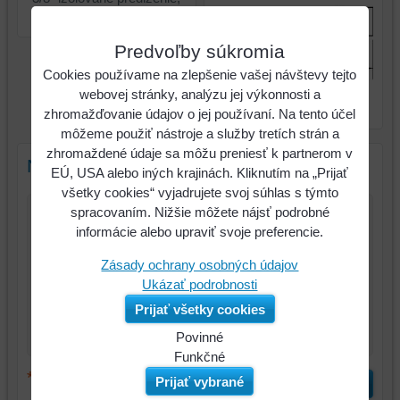
150mm
Predvoľby súkromia
Cookies používame na zlepšenie vašej návštevy tejto
3/8" izolované predĺženie,
webovej stránky, analýzu jej výkonnosti a
150mm
zhromažďovanie údajov o jej používaní. Na tento účel
môžeme použiť nástroje a služby tretích strán a
zhromaždené údaje sa môžu preniesť k partnerom v
Nový komentár
EÚ, USA alebo iných krajinách. Kliknutím na „Prijať
všetky cookies“ vyjadrujete svoj súhlas s týmto
spracovaním. Nižšie môžete nájsť podrobné
Názov:
informácie alebo upraviť svoje preferencie.
*
Zásady ochrany osobných údajov
Meno:
Ukázať podrobnosti
*
Komentár:
Prijať všetky cookies
Povinné
Naša
Funkčné
*
webová
Môžeme
(Povinné)
Prijať vybrané
Odoslať
stránka
ukladať