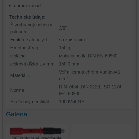
chróm vanád
Technické údaje:
Štvorhranný pohon v
3/8"
palcoch
Funkčné atribúty 1
so zaistením
Hmotnosť v g
150 g
izolácia
izolácia podľa DIN EN 60900
celková dĺžka L v mm
150.0 mm
Veľmi jemná chróm-vanádová
Materiál 1
oceľ
DIN 7434, DIN 3120, ISO 1174,
Norma
IEC 60900
Skúšobný certifikát
1000Volt GS
Galéria
3/8" izolované predĺženie,