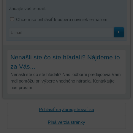
tretích
strán,
Zadajte váš e-mail:
widgety
Chcem sa prihlásiť k odberu noviniek e-mailom
atď.
Nenašli ste čo ste hľadali? Nájdeme to
za Vás...
Nenašli ste čo ste hľadali? Naši odborní predajcovia Vám
radi pomôžu pri výbere vhodného náradia. Kontaktujte
nás prosím.
Prihlásiť sa
Zaregistrovať sa
Plná verzia stránky