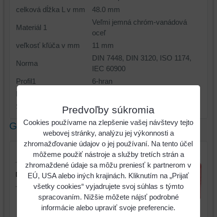
celková dĺžka L v mm
48.0 mm
Veľmi jemná chróm-vanádová
Materiál 1
oceľ
veľkosť kľúča v mm
11 mm
DIN 7448, DIN 3120, ISO 1174,
Norma
IEC 60900
Profil1
6-hran
Profil2
metrický
Skúšobný certifikát
1000Volt GS
Predvoľby súkromia
Cookies používame na zlepšenie vašej návštevy tejto
Galéria
webovej stránky, analýzu jej výkonnosti a
zhromažďovanie údajov o jej používaní. Na tento účel
môžeme použiť nástroje a služby tretích strán a
zhromaždené údaje sa môžu preniesť k partnerom v
EÚ, USA alebo iných krajinách. Kliknutím na „Prijať
všetky cookies“ vyjadrujete svoj súhlas s týmto
spracovaním. Nižšie môžete nájsť podrobné
3/8" izolovaný nástrčný
informácie alebo upraviť svoje preferencie.
3/8" izolovaný nástrčný