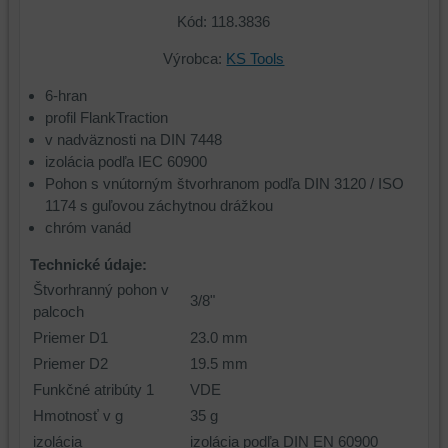
Kód: 118.3836
Výrobca:
KS Tools
6-hran
profil FlankTraction
v nadväznosti na DIN 7448
izolácia podľa IEC 60900
Pohon s vnútorným štvorhranom podľa DIN 3120 / ISO
1174 s guľovou záchytnou drážkou
chróm vanád
Technické údaje:
Štvorhranný pohon v
3/8"
palcoch
Priemer D1
23.0 mm
Priemer D2
19.5 mm
Funkčné atribúty 1
VDE
Hmotnosť v g
35 g
izolácia
izolácia podľa DIN EN 60900