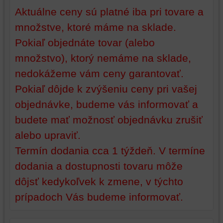
vašej
poskytovať
Aktuálne ceny sú platné iba pri tovare a
relácie
doplnkové
a
funkcie,
množstve, ktoré máme na sklade.
dosiahnutie
ktoré
Pokiaľ objednáte tovar (alebo
základnej
zlepšujú
funkčnosti
váš
množstvo), ktorý nemáme na sklade,
platformy,
zážitok
nedokážeme vám ceny garantovať.
zážitku
z
Pokiaľ dôjde k zvýšeniu ceny pri vašej
z
prehliadania,
prehliadania
ukladať
objednávke, budeme vás informovať a
a
niektoré
budete mať možnosť objednávku zrušiť
zabezpečenia.
z
vašich
alebo upraviť.
preferencií
Termín dodania cca 1 týždeň. V termíne
bez
dodania a dostupnosti tovaru môže
toho,
aby
dôjsť kedykoľvek k zmene, v týchto
ste
prípadoch Vás budeme informovať.
mali
používateľský
účet