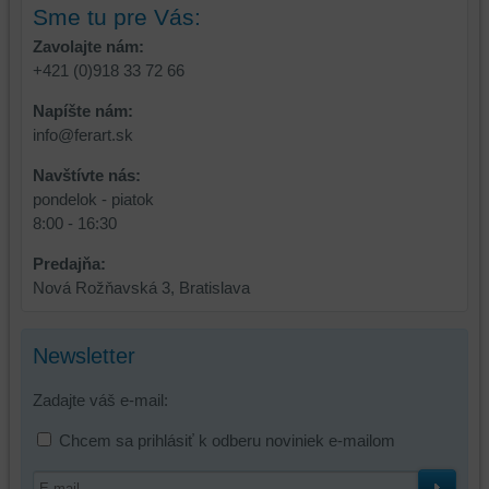
Sme tu pre Vás:
alebo
bez
Zavolajte nám:
prihlásenia,
+421 (0)918 33 72 66
používať
Napíšte nám:
skripty
info@ferart.sk
a/alebo
zdroje
Navštívte nás:
tretích
pondelok - piatok
strán,
8:00 - 16:30
widgety
atď.
Predajňa:
Nová Rožňavská 3, Bratislava
Newsletter
Zadajte váš e-mail:
Chcem sa prihlásiť k odberu noviniek e-mailom