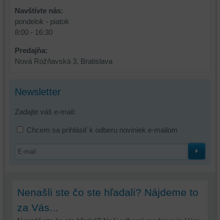
používať
Navštívte nás:
skripty
pondelok - piatok
a/alebo
8:00 - 16:30
zdroje
tretích
Predajňa:
strán,
Nová Rožňavská 3, Bratislava
widgety
atď.
Newsletter
Zadajte váš e-mail:
Chcem sa prihlásiť k odberu noviniek e-mailom
Nenašli ste čo ste hľadali? Nájdeme to
za Vás...