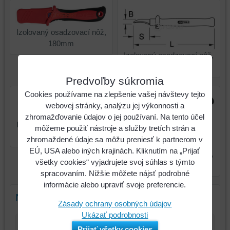
Izolovaný osadzovací nôž,
180mm
Izolovaný osadzovací nôž,
180mm
Predvoľby súkromia
Cookies používame na zlepšenie vašej návštevy tejto
webovej stránky, analýzu jej výkonnosti a
zhromažďovanie údajov o jej používaní. Na tento účel
Izolovaný osadzovací nôž,
môžeme použiť nástroje a služby tretích strán a
180mm
zhromaždené údaje sa môžu preniesť k partnerom v
EÚ, USA alebo iných krajinách. Kliknutím na „Prijať
Izolovaný osadzovací nôž,
všetky cookies“ vyjadrujete svoj súhlas s týmto
180mm
spracovaním. Nižšie môžete nájsť podrobné
informácie alebo upraviť svoje preferencie.
Nový komentár
Zásady ochrany osobných údajov
Ukázať podrobnosti
Prijať všetky cookies