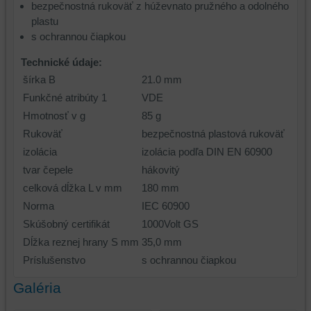
bezpečnostná rukoväť z húževnato pružného a odolného
plastu
s ochrannou čiapkou
Technické údaje:
šírka B
21.0 mm
Funkčné atribúty 1
VDE
Hmotnosť v g
85 g
Rukoväť
bezpečnostná plastová rukoväť
izolácia
izolácia podľa DIN EN 60900
tvar čepele
hákovitý
celková dĺžka L v mm
180 mm
Norma
IEC 60900
Skúšobný certifikát
1000Volt GS
Dĺžka reznej hrany S mm
35,0 mm
Príslušenstvo
s ochrannou čiapkou
Galéria