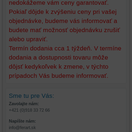
nedokážeme vám ceny garantovať.
základnej
zlepšujú
Pokiaľ dôjde k zvýšeniu ceny pri vašej
funkčnosti
váš
platformy,
zážitok
objednávke, budeme vás informovať a
zážitku
z
budete mať možnosť objednávku zrušiť
z
prehliadania,
alebo upraviť.
prehliadania
ukladať
a
niektoré
Termín dodania cca 1 týždeň. V termíne
zabezpečenia.
z
dodania a dostupnosti tovaru môže
vašich
preferencií
dôjsť kedykoľvek k zmene, v týchto
bez
prípadoch Vás budeme informovať.
toho,
aby
ste
Sme tu pre Vás:
mali
používateľský
Zavolajte nám:
účet
+421 (0)918 33 72 66
alebo
Napíšte nám:
bez
info@ferart.sk
prihlásenia,