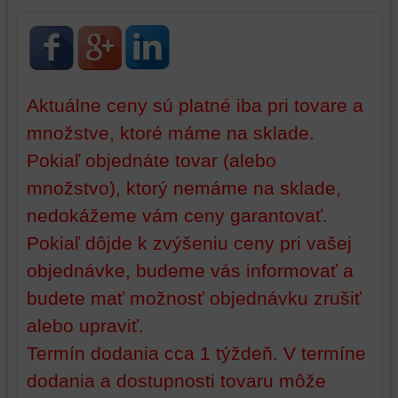
na
sme
identifikáciu
mohli
vašej
poskytovať
relácie
doplnkové
a
funkcie,
Aktuálne ceny sú platné iba pri tovare a
dosiahnutie
ktoré
základnej
zlepšujú
množstve, ktoré máme na sklade.
funkčnosti
váš
Pokiaľ objednáte tovar (alebo
platformy,
zážitok
zážitku
z
množstvo), ktorý nemáme na sklade,
z
prehliadania,
nedokážeme vám ceny garantovať.
prehliadania
ukladať
a
niektoré
Pokiaľ dôjde k zvýšeniu ceny pri vašej
zabezpečenia.
z
objednávke, budeme vás informovať a
vašich
budete mať možnosť objednávku zrušiť
preferencií
bez
alebo upraviť.
toho,
Termín dodania cca 1 týždeň. V termíne
aby
ste
dodania a dostupnosti tovaru môže
mali