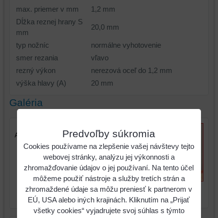
max. priemer v mm
1,2 mm
Dĺžka reznej hrany S
20,0 mm
mm
typ nožníc
normálne vyhotovenie
smer rezania
vľavo
rezný výkon
nerezová oceľ do 1,2 mm
výška hlavy (A)
20 mm
Galéria
Predvoľby súkromia
Cookies používame na zlepšenie vašej návštevy tejto
webovej stránky, analýzu jej výkonnosti a
zhromažďovanie údajov o jej používaní. Na tento účel
môžeme použiť nástroje a služby tretích strán a
Mini nožnice na plech,
Mini nožnice na plech,
zhromaždené údaje sa môžu preniesť k partnerom v
ľavorezné
ľavorezné
EÚ, USA alebo iných krajinách. Kliknutím na „Prijať
všetky cookies“ vyjadrujete svoj súhlas s týmto