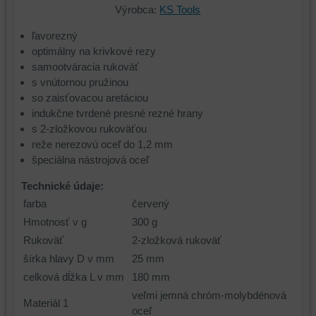
Výrobca:
KS Tools
ľavorezný
optimálny na krivkové rezy
samootváracia rukoväť
s vnútornou pružinou
so zaisťovacou aretáciou
indukčne tvrdené presné rezné hrany
s 2-zložkovou rukoväťou
reže nerezovú oceľ do 1,2 mm
špeciálna nástrojová oceľ
Technické údaje:
farba
červený
Hmotnosť v g
300 g
Rukoväť
2-zložková rukoväť
šírka hlavy D v mm
25 mm
celková dĺžka L v mm
180 mm
veľmi jemná chróm-molybdénová
Materiál 1
oceľ