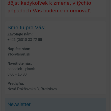
dôjsť kedykoľvek k zmene, v týchto
používateľský
prípadoch Vás budeme informovať.
účet
alebo
bez
Sme tu pre Vás:
prihlásenia,
používať
Zavolajte nám:
skripty
+421 (0)918 33 72 66
a/alebo
zdroje
Napíšte nám:
tretích
info@ferart.sk
strán,
Navštívte nás:
widgety
pondelok - piatok
atď.
8:00 - 16:30
Predajňa:
Nová Rožňavská 3, Bratislava
Newsletter