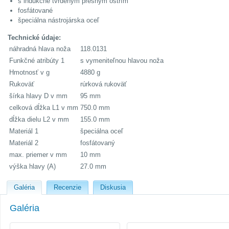
s indukčne tvrdeným presným ostrím
fosfátované
špeciálna nástrojárska oceľ
Technické údaje:
náhradná hlava noža
118.0131
Funkčné atribúty 1
s vymeniteľnou hlavou noža
Hmotnosť v g
4880 g
Rukoväť
rúrková rukoväť
šírka hlavy D v mm
95 mm
celková dĺžka L1 v mm
750.0 mm
dĺžka dielu L2 v mm
155.0 mm
Materiál 1
špeciálna oceľ
Materiál 2
fosfátovaný
max. priemer v mm
10 mm
výška hlavy (A)
27.0 mm
Galéria
Recenzie
Diskusia
Galéria