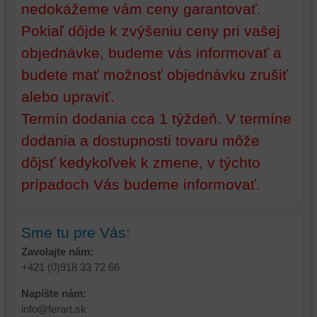
dosiahnutie
ktoré
nedokážeme vám ceny garantovať.
základnej
zlepšujú
Pokiaľ dôjde k zvýšeniu ceny pri vašej
funkčnosti
váš
platformy,
zážitok
objednávke, budeme vás informovať a
zážitku
z
budete mať možnosť objednávku zrušiť
z
prehliadania,
prehliadania
ukladať
alebo upraviť.
a
niektoré
Termín dodania cca 1 týždeň. V termíne
zabezpečenia.
z
dodania a dostupnosti tovaru môže
vašich
preferencií
dôjsť kedykoľvek k zmene, v týchto
bez
prípadoch Vás budeme informovať.
toho,
aby
ste
Sme tu pre Vás:
mali
používateľský
Zavolajte nám:
účet
+421 (0)918 33 72 66
alebo
Napíšte nám:
bez
info@ferart.sk
prihlásenia,