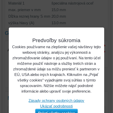
Materiál 1
špeciálna nástrojová oceľ
max. priemer v mm
15,0 mm
Dĺžka reznej hrany S mm
20,0 mm
výška hlavy (A)
13.0 mm
Galéria
Predvoľby súkromia
Cookies používame na zlepšenie vašej návštevy tejto
webovej stránky, analýzu jej výkonnosti a
Strihač na káble Ø15mm,
zhromažďovanie údajov o jej používaní. Na tento účel
210mm
môžeme použiť nástroje a služby tretích strán a
zhromaždené údaje sa môžu preniesť k partnerom v
EÚ, USA alebo iných krajinách. Kliknutím na „Prijať
Strihač na káble Ø15mm,
všetky cookies“ vyjadrujete svoj súhlas s týmto
210mm
spracovaním. Nižšie môžete nájsť podrobné
informácie alebo upraviť svoje preferencie.
Nový komentár
Zásady ochrany osobných údajov
Ukázať podrobnosti