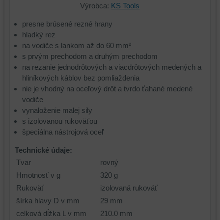
Výrobca:
KS Tools
presne brúsené rezné hrany
hladký rez
na vodiče s lankom až do 60 mm²
s prvým prechodom a druhým prechodom
na rezanie jednodrôtových a viacdrôtových medených a
hliníkových káblov bez pomliaždenia
nie je vhodný na oceľový drôt a tvrdo ťahané medené
vodiče
vynaloženie malej sily
s izolovanou rukoväťou
špeciálna nástrojová oceľ
Technické údaje:
Tvar
rovný
Hmotnosť v g
320 g
Rukoväť
izolovaná rukoväť
šírka hlavy D v mm
29 mm
celková dĺžka L v mm
210.0 mm