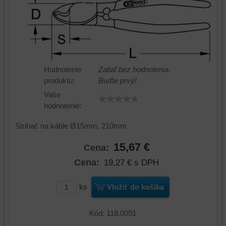
Hodnotenie
Zatiaľ bez hodnotenia.
produktu:
Buďte prvý!
Vaše
hodnotenie:
Strihač na káble Ø15mm, 210mm
15,67 €
Cena:
Cena:
19,27 €
s DPH
ks
Vložiť do košíka
Kód: 118.0091