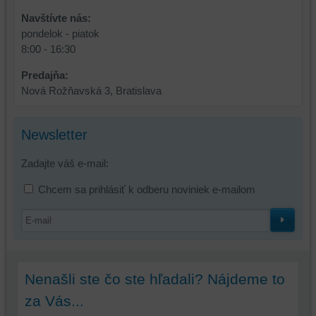
používať
Navštívte nás:
skripty
pondelok - piatok
a/alebo
8:00 - 16:30
zdroje
tretích
Predajňa:
strán,
Nová Rožňavská 3, Bratislava
widgety
atď.
Newsletter
Zadajte váš e-mail:
Chcem sa prihlásiť k odberu noviniek e-mailom
Nenašli ste čo ste hľadali? Nájdeme to
za Vás...