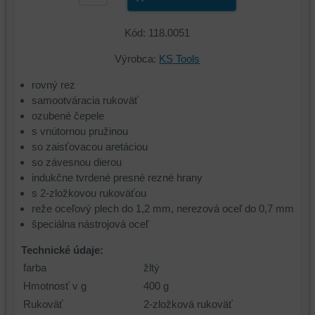
Kód: 118.0051
Výrobca:
KS Tools
rovný rez
samootváracia rukoväť
ozubené čepele
s vnútornou pružinou
so zaisťovacou aretáciou
so závesnou dierou
indukčne tvrdené presné rezné hrany
s 2-zložkovou rukoväťou
reže oceľový plech do 1,2 mm, nerezová oceľ do 0,7 mm
špeciálna nástrojová oceľ
Technické údaje:
farba
žltý
Hmotnosť v g
400 g
Rukoväť
2-zložková rukoväť