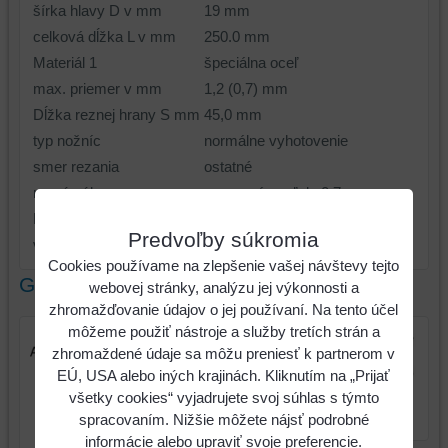
šírka hlavy D v mm
19 mm
celková dĺžka L v mm
250.0 mm
Materiál 1
špeciálna oceľ
max. priemer v mm
1,2 (0,7) mm
Dĺžka reznej hrany S mm
45,0 mm
typ nožníc
normálne vyhotovenie
smer rezania
ostatné
rezný výkon
nerezová oceľ do 0,7 mm
Rezný výkon 1
oceľ 1,2 mm
Predvoľby súkromia
výška hlavy (A)
20.0 mm
Cookies používame na zlepšenie vašej návštevy tejto
Galéria
webovej stránky, analýzu jej výkonnosti a
zhromažďovanie údajov o jej používaní. Na tento účel
môžeme použiť nástroje a služby tretích strán a
zhromaždené údaje sa môžu preniesť k partnerom v
EÚ, USA alebo iných krajinách. Kliknutím na „Prijať
Pákové nožnice na plech,
všetky cookies“ vyjadrujete svoj súhlas s týmto
rovný strih
spracovaním. Nižšie môžete nájsť podrobné
informácie alebo upraviť svoje preferencie.