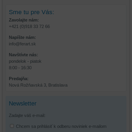
účet
alebo
Sme tu pre Vás:
bez
Zavolajte nám:
prihlásenia,
+421 (0)918 33 72 66
používať
skripty
Napíšte nám:
a/alebo
info@ferart.sk
zdroje
tretích
Navštívte nás:
strán,
pondelok - piatok
widgety
8:00 - 16:30
atď.
Predajňa:
Nová Rožňavská 3, Bratislava
Newsletter
Zadajte váš e-mail:
Chcem sa prihlásiť k odberu noviniek e-mailom