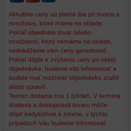
vašej
poskytovať
relácie
doplnkové
Aktuálne ceny sú platné iba pri tovare a
a
funkcie,
množstve, ktoré máme na sklade.
dosiahnutie
ktoré
základnej
zlepšujú
Pokiaľ objednáte tovar (alebo
funkčnosti
váš
množstvo), ktorý nemáme na sklade,
platformy,
zážitok
zážitku
z
nedokážeme vám ceny garantovať.
z
prehliadania,
Pokiaľ dôjde k zvýšeniu ceny pri vašej
prehliadania
ukladať
objednávke, budeme vás informovať a
a
niektoré
zabezpečenia.
z
budete mať možnosť objednávku zrušiť
vašich
alebo upraviť.
preferencií
bez
Termín dodania cca 1 týždeň. V termíne
toho,
dodania a dostupnosti tovaru môže
aby
dôjsť kedykoľvek k zmene, v týchto
ste
mali
prípadoch Vás budeme informovať.
používateľský