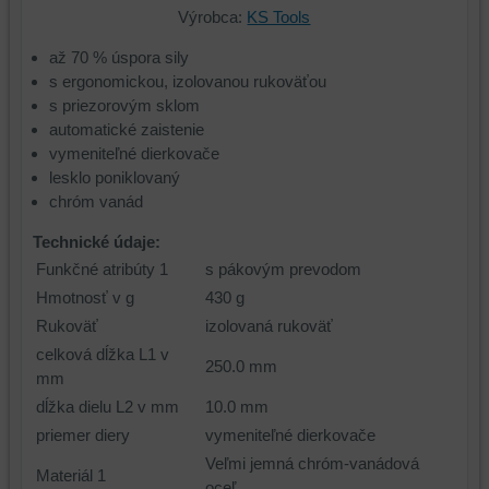
Výrobca:
KS Tools
až 70 % úspora sily
s ergonomickou, izolovanou rukoväťou
s priezorovým sklom
automatické zaistenie
vymeniteľné dierkovače
lesklo poniklovaný
chróm vanád
Technické údaje:
Funkčné atribúty 1
s pákovým prevodom
Hmotnosť v g
430 g
Rukoväť
izolovaná rukoväť
celková dĺžka L1 v
250.0 mm
mm
dĺžka dielu L2 v mm
10.0 mm
priemer diery
vymeniteľné dierkovače
Veľmi jemná chróm-vanádová
Materiál 1
oceľ