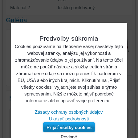
Materiál 2
lesklo poniklovaný
Galéria
Predvoľby súkromia
Cookies používame na zlepšenie vašej návštevy tejto
webovej stránky, analýzu jej výkonnosti a
Revolverové dierovacie
zhromažďovanie údajov o jej používaní. Na tento účel
kliešte, s pákovým
Revolverové dierovacie
môžeme použiť nástroje a služby tretích strán a
prevodom, 250mm
kliešte, s pákovým
zhromaždené údaje sa môžu preniesť k partnerom v
prevodom, 250mm
EÚ, USA alebo iných krajinách. Kliknutím na „Prijať
všetky cookies“ vyjadrujete svoj súhlas s týmto
spracovaním. Nižšie môžete nájsť podrobné
Nový komentár
informácie alebo upraviť svoje preferencie.
Zásady ochrany osobných údajov
Ukázať podrobnosti
Názov:
Prijať všetky cookies
*
Meno:
Povinné