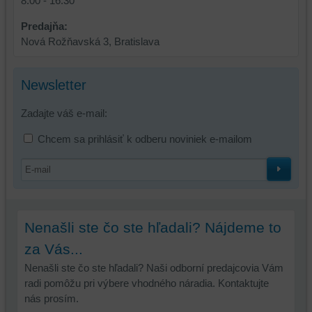
8:00 - 16:30
skripty
a/alebo
Predajňa:
zdroje
Nová Rožňavská 3, Bratislava
tretích
strán,
widgety
Newsletter
atď.
Zadajte váš e-mail:
Chcem sa prihlásiť k odberu noviniek e-mailom
Nenašli ste čo ste hľadali? Nájdeme to
za Vás...
Nenašli ste čo ste hľadali? Naši odborní predajcovia Vám
radi pomôžu pri výbere vhodného náradia. Kontaktujte
nás prosím.