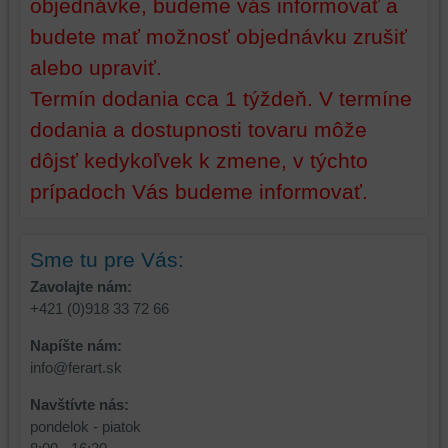
objednávke, budeme vás informovať a
funkčnosti
váš
platformy,
zážitok
budete mať možnosť objednávku zrušiť
zážitku
z
alebo upraviť.
z
prehliadania,
Termín dodania cca 1 týždeň. V termíne
prehliadania
ukladať
a
niektoré
dodania a dostupnosti tovaru môže
zabezpečenia.
z
dôjsť kedykoľvek k zmene, v týchto
vašich
preferencií
prípadoch Vás budeme informovať.
bez
toho,
aby
Sme tu pre Vás:
ste
Zavolajte nám:
mali
+421 (0)918 33 72 66
používateľský
účet
Napíšte nám:
alebo
info@ferart.sk
bez
Navštívte nás:
prihlásenia,
pondelok - piatok
používať