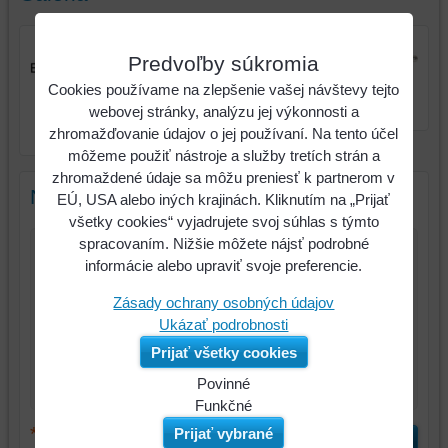
Predvoľby súkromia
Kliešte na krútenie drôtu,
Cookies používame na zlepšenie vašej návštevy tejto
215 mm
webovej stránky, analýzu jej výkonnosti a
Kliešte na krútenie drôtu,
zhromažďovanie údajov o jej používaní. Na tento účel
215 mm
môžeme použiť nástroje a služby tretích strán a
zhromaždené údaje sa môžu preniesť k partnerom v
Nový komentár
EÚ, USA alebo iných krajinách. Kliknutím na „Prijať
všetky cookies“ vyjadrujete svoj súhlas s týmto
spracovaním. Nižšie môžete nájsť podrobné
Názov:
informácie alebo upraviť svoje preferencie.
Zásady ochrany osobných údajov
*
Meno:
Ukázať podrobnosti
*
Prijať všetky cookies
Komentár:
Povinné
Naša
Funkčné
webová
Môžeme
*
Prijať vybrané
(Povinné)
Odoslať