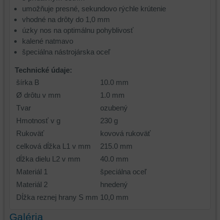
umožňuje presné, sekundovo rýchle krútenie
vhodné na drôty do 1,0 mm
úzky nos na optimálnu pohyblivosť
kalené natmavo
špeciálna nástrojárska oceľ
Technické údaje:
šírka B
10.0 mm
Ø drôtu v mm
1.0 mm
Tvar
ozubený
Hmotnosť v g
230 g
Rukoväť
kovová rukoväť
celková dĺžka L1 v mm
215.0 mm
dĺžka dielu L2 v mm
40.0 mm
Materiál 1
špeciálna oceľ
Materiál 2
hnedený
Dĺžka reznej hrany S mm
10,0 mm
Galéria