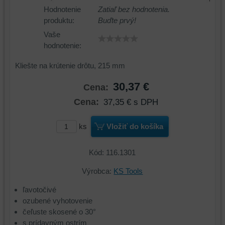
Hodnotenie
Zatiaľ bez hodnotenia.
produktu:
Buďte prvý!
Vaše
hodnotenie:
Kliešte na krútenie drôtu, 215 mm
30,37 €
Cena:
Cena:
37,35 €
s DPH
ks
Vložiť do košíka
Kód: 116.1301
Výrobca:
KS Tools
ľavotočivé
ozubené vyhotovenie
čeľuste skosené o 30°
s prídavným ostrím