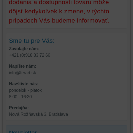
dodania a dostupnosti tovaru môže
z
prehliadania,
dôjsť kedykoľvek k zmene, v týchto
prehliadania
ukladať
a
niektoré
prípadoch Vás budeme informovať.
zabezpečenia.
z
vašich
preferencií
Sme tu pre Vás:
bez
Zavolajte nám:
toho,
+421 (0)918 33 72 66
aby
ste
Napíšte nám:
mali
info@ferart.sk
používateľský
účet
Navštívte nás:
alebo
pondelok - piatok
bez
8:00 - 16:30
prihlásenia,
Predajňa:
používať
Nová Rožňavská 3, Bratislava
skripty
a/alebo
zdroje
Newsletter