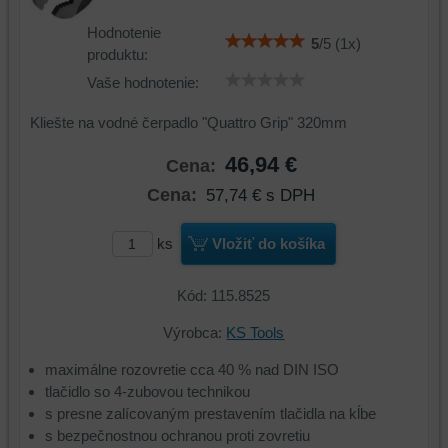
Hodnotenie
5
/
5
(
1
x)
produktu:
Vaše hodnotenie:
Kliešte na vodné čerpadlo "Quattro Grip" 320mm
46,94 €
Cena:
Cena:
57,74 €
s DPH
ks
Vložiť do košíka
Kód: 115.8525
Výrobca:
KS Tools
maximálne rozovretie cca 40 % nad DIN ISO
tlačidlo so 4-zubovou technikou
s presne zalícovaným prestavením tlačidla na kĺbe
s bezpečnostnou ochranou proti zovretiu