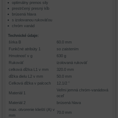
optimálny prenos sily
prestrčený presný kĺb
brúsená hlava
s izolovanou rukoväťou
chróm vanád
Technické údaje:
šírka B
60.0 mm
Funkčné atribúty 1
so zaistením
Hmotnosť v g
630 g
Rukoväť
izolovaná rukoväť
celková dĺžka L1 v mm
320.0 mm
dĺžka dielu L2 v mm
50.0 mm
Celková dĺžka v palcoch
12.1/2 "
Veľmi jemná chróm-vanádová
Materiál 1
oceľ
Materiál 2
brúsená hlava
max. otvorenie klieští (A) v
70.0 mm
mm