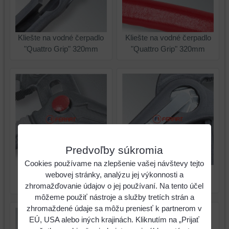
Kliešte na vodné čerpadlo
Kliešte na vodné čerpadlo
"Quattro Grip" 320mm
"Quattro Grip" 320mm
Predvoľby súkromia
Cookies používame na zlepšenie vašej návštevy tejto
Kliešte na vodné čerpadlo
Kliešte na vodné čerpadlo
webovej stránky, analýzu jej výkonnosti a
"Quattro Grip" 320mm
"Quattro Grip" 320mm
zhromažďovanie údajov o jej používaní. Na tento účel
môžeme použiť nástroje a služby tretích strán a
zhromaždené údaje sa môžu preniesť k partnerom v
EÚ, USA alebo iných krajinách. Kliknutím na „Prijať