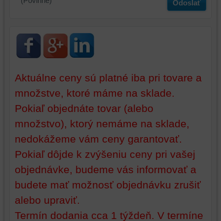
(Povinné)
Odoslať
mali
používateľský
účet
alebo
bez
prihlásenia,
používať
Aktuálne ceny sú platné iba pri tovare a
skripty
množstve, ktoré máme na sklade.
a/alebo
zdroje
Pokiaľ objednáte tovar (alebo
tretích
množstvo), ktorý nemáme na sklade,
strán,
nedokážeme vám ceny garantovať.
widgety
atď.
Pokiaľ dôjde k zvýšeniu ceny pri vašej
objednávke, budeme vás informovať a
budete mať možnosť objednávku zrušiť
alebo upraviť.
Termín dodania cca 1 týždeň. V termíne