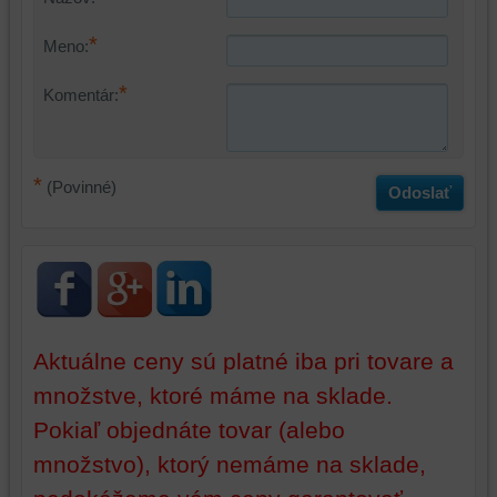
cookie
a
*
Meno:
a
úložiská
úložiská
prehliadača),
*
Komentár:
prehliadača)
aby
na
sme
identifikáciu
mohli
vašej
poskytovať
*
(Povinné)
Odoslať
relácie
doplnkové
a
funkcie,
dosiahnutie
ktoré
základnej
zlepšujú
funkčnosti
váš
platformy,
zážitok
zážitku
z
Aktuálne ceny sú platné iba pri tovare a
z
prehliadania,
prehliadania
ukladať
množstve, ktoré máme na sklade.
a
niektoré
Pokiaľ objednáte tovar (alebo
zabezpečenia.
z
množstvo), ktorý nemáme na sklade,
vašich
preferencií