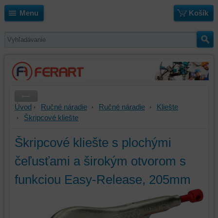
Menu
Košík
Úvod
Ručné náradie
Ručné náradie
Kliešte
Škripcové kliešte
Škripcové kliešte s plochými
čeľusťami a širokým otvorom s
funkciou Easy-Release, 205mm