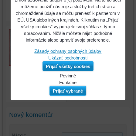
širokým otvorom s
širokým otvorom s
môžeme použiť nástroje a služby tretích strán a
funkciou Easy-Release,
funkciou Easy-Release,
zhromaždené údaje sa môžu preniesť k partnerom v
205mm
205mm
EÚ, USA alebo iných krajinách. Kliknutím na „Prijať
všetky cookies“ vyjadrujete svoj súhlas s týmto
spracovaním. Nižšie môžete nájsť podrobné
informácie alebo upraviť svoje preferencie.
Zásady ochrany osobných údajov
Ukázať podrobnosti
Prijať všetky cookies
Škripcové kliešte s
plochými čeľusťami a
Povinné
širokým otvorom s
Naša
Funkčné
funkciou Easy-Release,
webová
Môžeme
Prijať vybrané
205mm
stránka
ukladať
ukladá
údaje
údaje
na
Nový komentár
na
vašom
vašom
zariadení
zariadení
(súbory
Názov:
(súbory
cookie