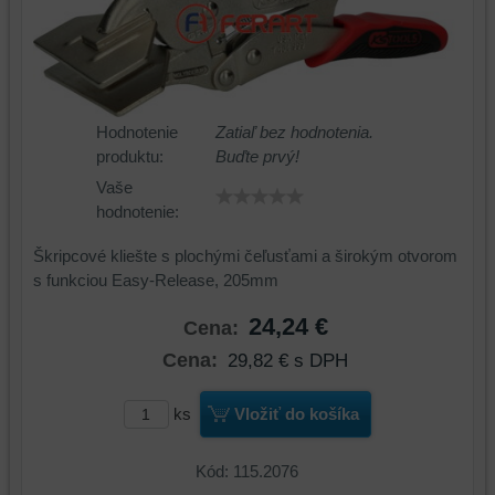
Hodnotenie
Zatiaľ bez hodnotenia.
produktu:
Buďte prvý!
Vaše
hodnotenie:
Škripcové kliešte s plochými čeľusťami a širokým otvorom
s funkciou Easy-Release, 205mm
24,24 €
Cena:
Cena:
29,82 €
s DPH
ks
Vložiť do košíka
Kód: 115.2076