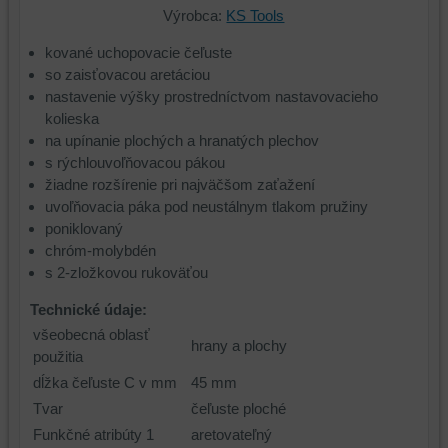
Výrobca:
KS Tools
kované uchopovacie čeľuste
so zaisťovacou aretáciou
nastavenie výšky prostredníctvom nastavovacieho
kolieska
na upínanie plochých a hranatých plechov
s rýchlouvoľňovacou pákou
žiadne rozšírenie pri najväčšom zaťažení
uvoľňovacia páka pod neustálnym tlakom pružiny
poniklovaný
chróm-molybdén
s 2-zložkovou rukoväťou
Technické údaje:
všeobecná oblasť
hrany a plochy
použitia
dĺžka čeľuste C v mm
45 mm
Tvar
čeľuste ploché
Funkčné atribúty 1
aretovateľný