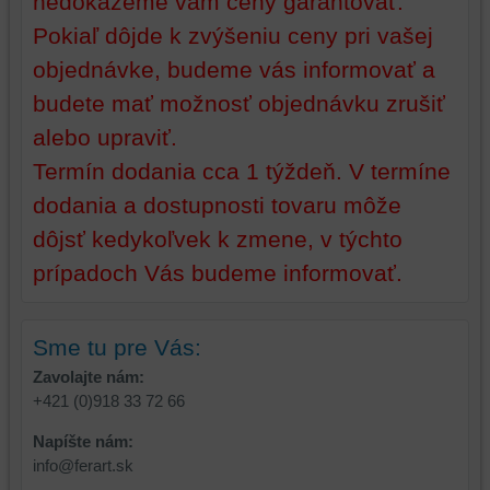
nedokážeme vám ceny garantovať.
bez
Pokiaľ dôjde k zvýšeniu ceny pri vašej
toho,
aby
objednávke, budeme vás informovať a
ste
budete mať možnosť objednávku zrušiť
mali
alebo upraviť.
používateľský
účet
Termín dodania cca 1 týždeň. V termíne
alebo
dodania a dostupnosti tovaru môže
bez
prihlásenia,
dôjsť kedykoľvek k zmene, v týchto
používať
prípadoch Vás budeme informovať.
skripty
a/alebo
zdroje
Sme tu pre Vás:
tretích
strán,
Zavolajte nám:
widgety
+421 (0)918 33 72 66
atď.
Napíšte nám:
info@ferart.sk