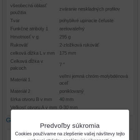
všeobecná oblasť
zváranie neskladných profilov
použitia
Tvar
pohyblivé upínacie čeľuste
Funkčné atribúty 1
aretovateľný
Hmotnosť v g
295 g
Rukoväť
2-zložková rukoväť
celková dĺžka L v mm
175 mm
Celková dĺžka v
7 "
palcoch
veľmi jemná chróm-molybdénová
Materiál 1
oceľ
Materiál 2
poniklovaný
šírka otvoru B v mm
40 mm
Veľkosť otvoru A v mm
0-30 mm
Galéria
Predvoľby súkromia
Cookies používame na zlepšenie vašej návštevy tejto