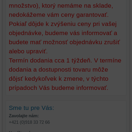
preferencií
množstvo), ktorý nemáme na sklade,
bez
nedokážeme vám ceny garantovať.
toho,
Pokiaľ dôjde k zvýšeniu ceny pri vašej
aby
ste
objednávke, budeme vás informovať a
mali
budete mať možnosť objednávku zrušiť
používateľský
účet
alebo upraviť.
alebo
Termín dodania cca 1 týždeň. V termíne
bez
dodania a dostupnosti tovaru môže
prihlásenia,
používať
dôjsť kedykoľvek k zmene, v týchto
skripty
prípadoch Vás budeme informovať.
a/alebo
zdroje
tretích
Sme tu pre Vás:
strán,
widgety
Zavolajte nám:
atď.
+421 (0)918 33 72 66