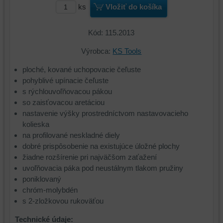
ks
Vložiť do košíka
Kód: 115.2013
Výrobca:
KS Tools
ploché, kované uchopovacie čeľuste
pohyblivé upínacie čeľuste
s rýchlouvoľňovacou pákou
so zaisťovacou aretáciou
nastavenie výšky prostredníctvom nastavovacieho
kolieska
na profilované neskladné diely
dobré prispôsobenie na existujúce úložné plochy
žiadne rozšírenie pri najväčšom zaťažení
uvoľňovacia páka pod neustálnym tlakom pružiny
poniklovaný
chróm-molybdén
s 2-zložkovou rukoväťou
Technické údaje: