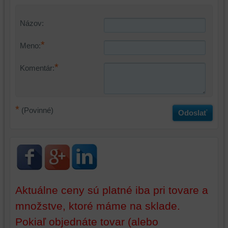
zariadení
(súbory
(súbory
cookie
cookie
a
Názov:
a
úložiská
*
úložiská
prehliadača),
Meno:
prehliadača)
aby
*
na
sme
Komentár:
identifikáciu
mohli
vašej
poskytovať
relácie
doplnkové
*
(Povinné)
a
funkcie,
Odoslať
dosiahnutie
ktoré
základnej
zlepšujú
funkčnosti
váš
platformy,
zážitok
zážitku
z
z
prehliadania,
Aktuálne ceny sú platné iba pri tovare a
prehliadania
ukladať
a
niektoré
množstve, ktoré máme na sklade.
zabezpečenia.
z
Pokiaľ objednáte tovar (alebo
vašich