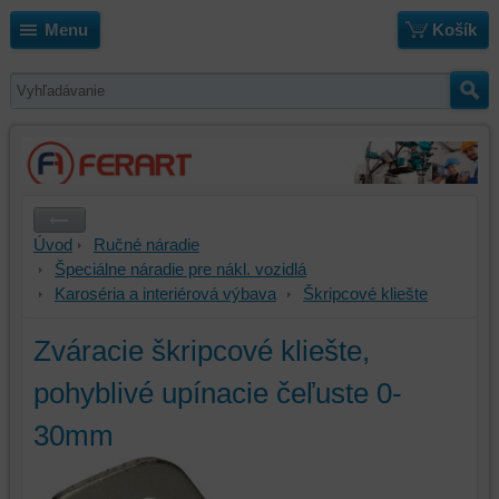
Menu
Košík
Úvod
Ručné náradie
Špeciálne náradie pre nákl. vozidlá
Karoséria a interiérová výbava
Škripcové kliešte
Zváracie škripcové kliešte,
pohyblivé upínacie čeľuste 0-
30mm