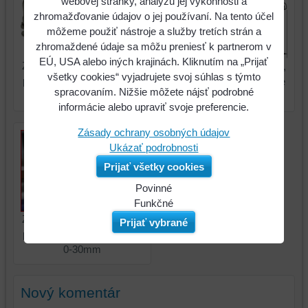
webovej stránky, analýzu jej výkonnosti a
zhromažďovanie údajov o jej používaní. Na tento účel
môžeme použiť nástroje a služby tretích strán a
zhromaždené údaje sa môžu preniesť k partnerom v
EÚ, USA alebo iných krajinách. Kliknutím na „Prijať
Zváracie škripcové kliešte,
Zváracie škripcové kliešte,
všetky cookies“ vyjadrujete svoj súhlas s týmto
pohyblivé upínacie čeľuste
pohyblivé upínacie čeľuste
spracovaním. Nižšie môžete nájsť podrobné
0-30mm
0-30mm
informácie alebo upraviť svoje preferencie.
Zásady ochrany osobných údajov
Ukázať podrobnosti
Prijať všetky cookies
Povinné
Naša
Funkčné
webová
Môžeme
Zváracie škripcové kliešte,
Prijať vybrané
stránka
ukladať
pohyblivé upínacie čeľuste
ukladá
údaje
0-30mm
údaje
na
na
vašom
Nový komentár
vašom
zariadení