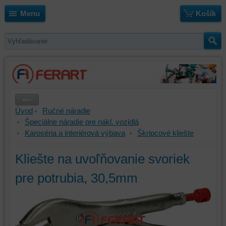
Menu
Košík
Úvod
Ručné náradie
Špeciálne náradie pre nákl. vozidlá
Karoséria a interiérová výbava
Škripcové kliešte
Kliešte na uvoľňovanie svoriek
pre potrubia, 30,5mm