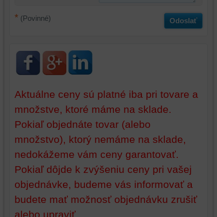
úložiská
prehliadača),
prehliadača)
aby
*
(Povinné)
Odoslať
na
sme
identifikáciu
mohli
vašej
poskytovať
relácie
doplnkové
a
funkcie,
dosiahnutie
ktoré
základnej
zlepšujú
Aktuálne ceny sú platné iba pri tovare a
funkčnosti
váš
platformy,
zážitok
množstve, ktoré máme na sklade.
zážitku
z
Pokiaľ objednáte tovar (alebo
z
prehliadania,
množstvo), ktorý nemáme na sklade,
prehliadania
ukladať
a
niektoré
nedokážeme vám ceny garantovať.
zabezpečenia.
z
Pokiaľ dôjde k zvýšeniu ceny pri vašej
vašich
preferencií
objednávke, budeme vás informovať a
bez
budete mať možnosť objednávku zrušiť
toho,
alebo upraviť.
aby