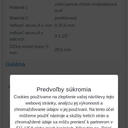
veľmi jemná chróm-molybdénová
Materiál 1
oceľ
Materiál 2
poniklovaný
Veľkosť otvoru A v mm
0-30,5 mm
veľkosť otvoru A v
0-1.1/5 "
palcoch
Dĺžka reznej hrany S
29,5 mm
mm
Galéria
Predvoľby súkromia
Cookies používame na zlepšenie vašej návštevy tejto
Kliešte na uvoľňovanie
webovej stránky, analýzu jej výkonnosti a
svoriek pre potrubia,
Kliešte na uvoľňovanie
zhromažďovanie údajov o jej používaní. Na tento účel
30,5mm
svoriek pre potrubia,
môžeme použiť nástroje a služby tretích strán a
30,5mm
zhromaždené údaje sa môžu preniesť k partnerom v