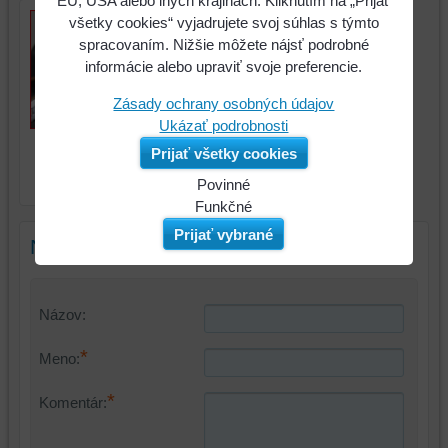
EÚ, USA alebo iných krajinách. Kliknutím na „Prijať
všetky cookies“ vyjadrujete svoj súhlas s týmto
spracovaním. Nižšie môžete nájsť podrobné
informácie alebo upraviť svoje preferencie.
Zásady ochrany osobných údajov
Ukázať podrobnosti
Kliešte na uvoľňovanie
Prijať všetky cookies
svoriek pre potrubia,
30,5mm
Povinné
Naša
Funkčné
webová
Môžeme
Prijať vybrané
Nový komentár
stránka
ukladať
ukladá
údaje
údaje
na
Názov:
na
vašom
vašom
zariadení
*
Meno:
zariadení
(súbory
(súbory
cookie
*
Komentár:
cookie
a
a
úložiská