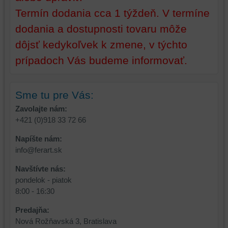
ste
Termín dodania cca 1 týždeň. V termíne
mali
dodania a dostupnosti tovaru môže
používateľský
účet
dôjsť kedykoľvek k zmene, v týchto
alebo
prípadoch Vás budeme informovať.
bez
prihlásenia,
používať
Sme tu pre Vás:
skripty
a/alebo
Zavolajte nám:
zdroje
+421 (0)918 33 72 66
tretích
Napíšte nám:
strán,
info@ferart.sk
widgety
atď.
Navštívte nás:
pondelok - piatok
8:00 - 16:30
Predajňa:
Nová Rožňavská 3, Bratislava