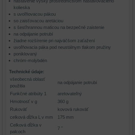
nastavenie výšky prostredníctvom nastavovacieho
kolieska
s uvoľňovacou pákou
so zaisťovacou aretáciou
s šesťhrannou maticou na bezpečné zaistenie
na odpájanie potrubí
žiadne rozšírenie pri najväčšom zaťažení
uvoľňovacia páka pod neustálnym tlakom pružiny
poniklovaný
chróm-molybdén
Technické údaje:
všeobecná oblasť
na odpájanie potrubí
použitia
Funkčné atribúty 1
aretovateľný
Hmotnosť v g
360 g
Rukoväť
kovová rukoväť
celková dĺžka L v mm
175 mm
Celková dĺžka v
7 "
palcoch