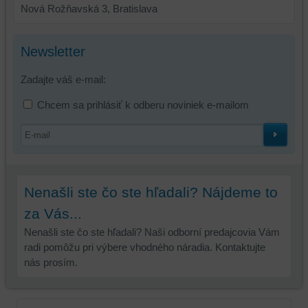
a/alebo
Nová Rožňavská 3, Bratislava
zdroje
tretích
strán,
Newsletter
widgety
atď.
Zadajte váš e-mail:
Chcem sa prihlásiť k odberu noviniek e-mailom
Nenašli ste čo ste hľadali? Nájdeme to
za Vás...
Nenašli ste čo ste hľadali? Naši odborní predajcovia Vám
radi pomôžu pri výbere vhodného náradia. Kontaktujte
nás prosím.