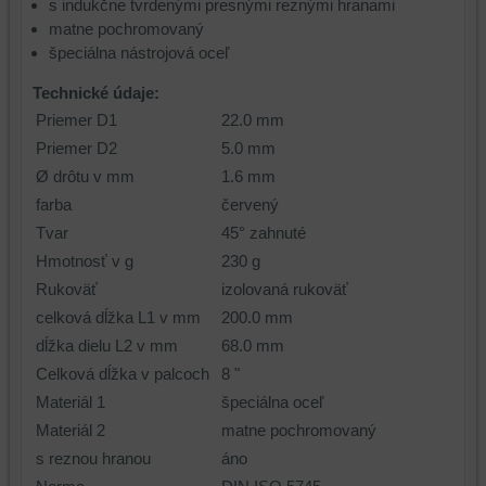
s indukčne tvrdenými presnými reznými hranami
matne pochromovaný
špeciálna nástrojová oceľ
Technické údaje:
Priemer D1
22.0 mm
Priemer D2
5.0 mm
Ø drôtu v mm
1.6 mm
farba
červený
Tvar
45° zahnuté
Hmotnosť v g
230 g
Rukoväť
izolovaná rukoväť
celková dĺžka L1 v mm
200.0 mm
dĺžka dielu L2 v mm
68.0 mm
Celková dĺžka v palcoch
8 "
Materiál 1
špeciálna oceľ
Materiál 2
matne pochromovaný
s reznou hranou
áno