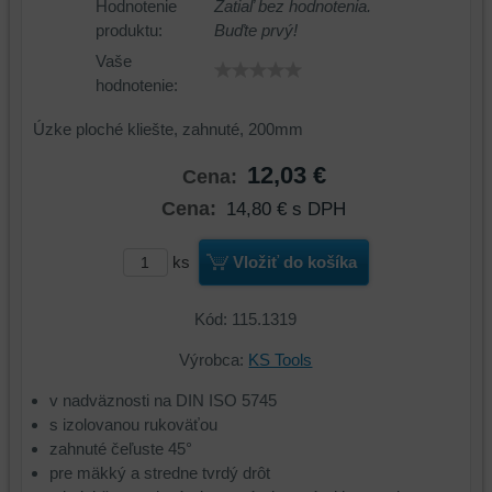
Hodnotenie
Zatiaľ bez hodnotenia.
produktu:
Buďte prvý!
Vaše
hodnotenie:
Úzke ploché kliešte, zahnuté, 200mm
12,03 €
Cena:
Cena:
14,80 €
s DPH
ks
Vložiť do košíka
Kód: 115.1319
Výrobca:
KS Tools
v nadväznosti na DIN ISO 5745
s izolovanou rukoväťou
zahnuté čeľuste 45°
pre mäkký a stredne tvrdý drôt