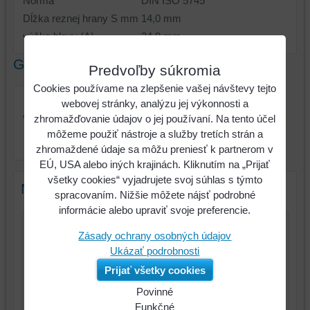
Norma
DIN ISO 5745
Dĺžka reznej hrany S mm
14,0 mm
výška hlavy (A)
24.0 mm
Galéria
Predvoľby súkromia
Cookies používame na zlepšenie vašej návštevy tejto
webovej stránky, analýzu jej výkonnosti a
zhromažďovanie údajov o jej používaní. Na tento účel
Úzke ploché kliešte,
môžeme použiť nástroje a služby tretích strán a
zahnuté, 200mm
zhromaždené údaje sa môžu preniesť k partnerom v
EÚ, USA alebo iných krajinách. Kliknutím na „Prijať
všetky cookies“ vyjadrujete svoj súhlas s týmto
Nový komentár
spracovaním. Nižšie môžete nájsť podrobné
informácie alebo upraviť svoje preferencie.
Zásady ochrany osobných údajov
Názov:
Ukázať podrobnosti
*
Meno:
Prijať všetky cookies
Povinné
*
Komentár:
Naša
Funkčné