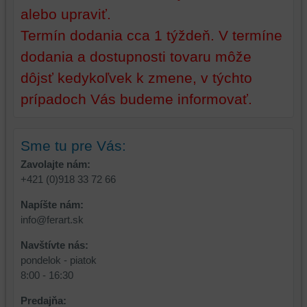
platformy,
zážitok
alebo upraviť.
zážitku
z
Termín dodania cca 1 týždeň. V termíne
z
prehliadania,
prehliadania
ukladať
dodania a dostupnosti tovaru môže
a
niektoré
dôjsť kedykoľvek k zmene, v týchto
zabezpečenia.
z
vašich
prípadoch Vás budeme informovať.
preferencií
bez
toho,
Sme tu pre Vás:
aby
Zavolajte nám:
ste
+421 (0)918 33 72 66
mali
používateľský
Napíšte nám:
účet
info@ferart.sk
alebo
Navštívte nás:
bez
pondelok - piatok
prihlásenia,
8:00 - 16:30
používať
skripty
Predajňa: