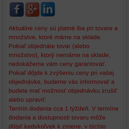
identifikáciu
mohli
vašej
poskytovať
relácie
doplnkové
a
funkcie,
Aktuálne ceny sú platné iba pri tovare a
dosiahnutie
ktoré
množstve, ktoré máme na sklade.
základnej
zlepšujú
funkčnosti
váš
Pokiaľ objednáte tovar (alebo
platformy,
zážitok
množstvo), ktorý nemáme na sklade,
zážitku
z
z
prehliadania,
nedokážeme vám ceny garantovať.
prehliadania
ukladať
Pokiaľ dôjde k zvýšeniu ceny pri vašej
a
niektoré
objednávke, budeme vás informovať a
zabezpečenia.
z
vašich
budete mať možnosť objednávku zrušiť
preferencií
alebo upraviť.
bez
toho,
Termín dodania cca 1 týždeň. V termíne
aby
dodania a dostupnosti tovaru môže
ste
dôjsť kedykoľvek k zmene, v týchto
mali