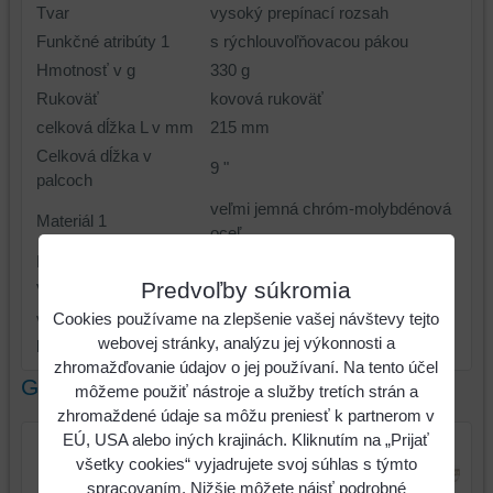
Tvar
vysoký prepínací rozsah
Funkčné atribúty 1
s rýchlouvoľňovacou pákou
Hmotnosť v g
330 g
Rukoväť
kovová rukoväť
celková dĺžka L v mm
215 mm
Celková dĺžka v
9 "
palcoch
veľmi jemná chróm-molybdénová
Materiál 1
oceľ
Materiál 2
poniklovaný
Predvoľby súkromia
Veľkosť otvoru A v mm
0-68 mm
Cookies používame na zlepšenie vašej návštevy tejto
veľkosť otvoru A v
0-2.7/10 "
webovej stránky, analýzu jej výkonnosti a
palcoch
zhromažďovanie údajov o jej používaní. Na tento účel
Galéria
môžeme použiť nástroje a služby tretích strán a
zhromaždené údaje sa môžu preniesť k partnerom v
EÚ, USA alebo iných krajinách. Kliknutím na „Prijať
všetky cookies“ vyjadrujete svoj súhlas s týmto
spracovaním. Nižšie môžete nájsť podrobné