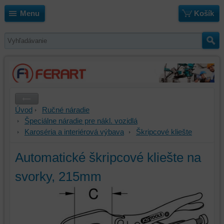
Menu
Košík
Úvod
Ručné náradie
Špeciálne náradie pre nákl. vozidlá
Karoséria a interiérová výbava
Škripcové kliešte
Automatické škripcové kliešte na
svorky, 215mm