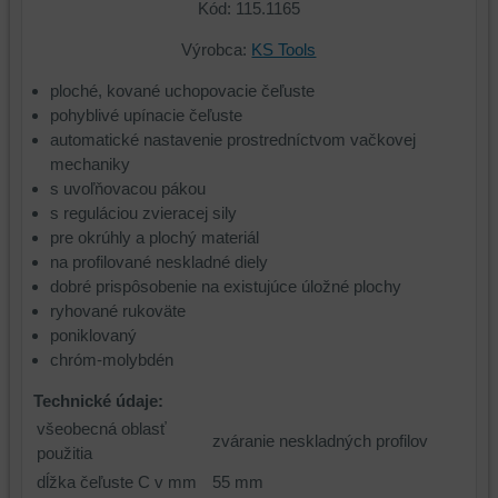
Kód: 115.1165
Výrobca:
KS Tools
ploché, kované uchopovacie čeľuste
pohyblivé upínacie čeľuste
automatické nastavenie prostredníctvom vačkovej
mechaniky
s uvoľňovacou pákou
s reguláciou zvieracej sily
pre okrúhly a plochý materiál
na profilované neskladné diely
dobré prispôsobenie na existujúce úložné plochy
ryhované rukoväte
poniklovaný
chróm-molybdén
Technické údaje:
všeobecná oblasť
zváranie neskladných profilov
použitia
dĺžka čeľuste C v mm
55 mm