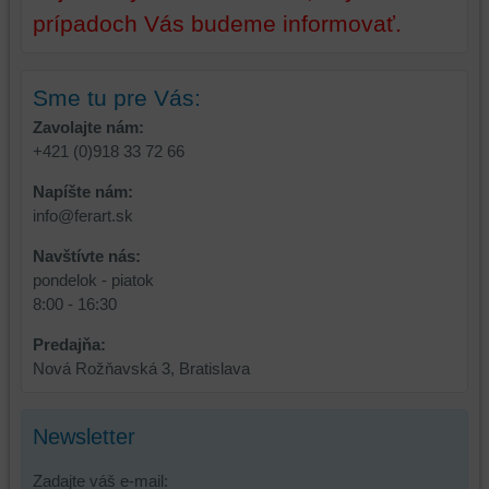
používateľský
prípadoch Vás budeme informovať.
účet
alebo
bez
Sme tu pre Vás:
prihlásenia,
Zavolajte nám:
používať
+421 (0)918 33 72 66
skripty
a/alebo
Napíšte nám:
zdroje
info@ferart.sk
tretích
strán,
Navštívte nás:
widgety
pondelok - piatok
atď.
8:00 - 16:30
Predajňa:
Nová Rožňavská 3, Bratislava
Newsletter
Zadajte váš e-mail: