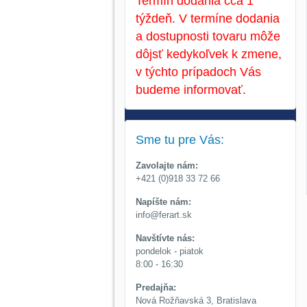
Termín dodania cca 1
týždeň. V termíne dodania
a dostupnosti tovaru môže
dôjsť kedykoľvek k zmene,
v týchto prípadoch Vás
budeme informovať.
Sme tu pre Vás:
Zavolajte nám:
+421 (0)918 33 72 66
Napíšte nám:
info@ferart.sk
Navštívte nás:
pondelok - piatok
8:00 - 16:30
Predajňa:
Nová Rožňavská 3, Bratislava