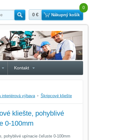
0
0 €
Hľadať
Nákupný košík
Kontakt
a interiérová výbava
Škripcové kliešte
ové kliešte, pohyblivé
ste 0-100mm
te, pohyblivé upínacie čeľuste 0-100mm