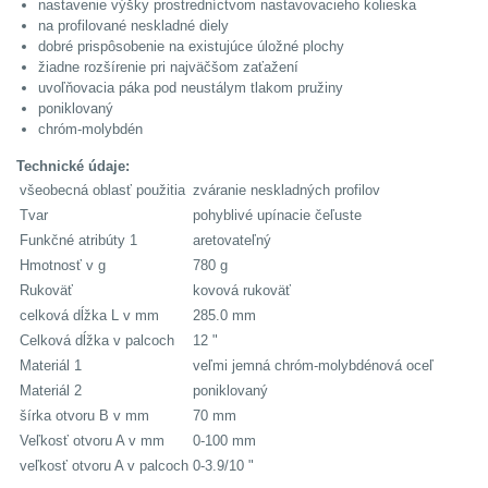
nastavenie výšky prostredníctvom nastavovacieho kolieska
na profilované neskladné diely
dobré prispôsobenie na existujúce úložné plochy
žiadne rozšírenie pri najväčšom zaťažení
uvoľňovacia páka pod neustálym tlakom pružiny
poniklovaný
chróm-molybdén
Technické údaje:
všeobecná oblasť použitia
zváranie neskladných profilov
Tvar
pohyblivé upínacie čeľuste
Funkčné atribúty 1
aretovateľný
Hmotnosť v g
780 g
Rukoväť
kovová rukoväť
celková dĺžka L v mm
285.0 mm
Celková dĺžka v palcoch
12 "
Materiál 1
veľmi jemná chróm-molybdénová oceľ
Materiál 2
poniklovaný
šírka otvoru B v mm
70 mm
Veľkosť otvoru A v mm
0-100 mm
veľkosť otvoru A v palcoch
0-3.9/10 "