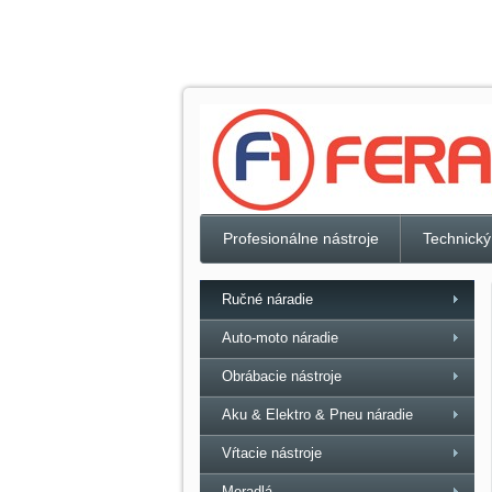
Profesionálne nástroje
Technický
Ručné náradie
Auto-moto náradie
Obrábacie nástroje
Aku & Elektro & Pneu náradie
Vŕtacie nástroje
Meradlá