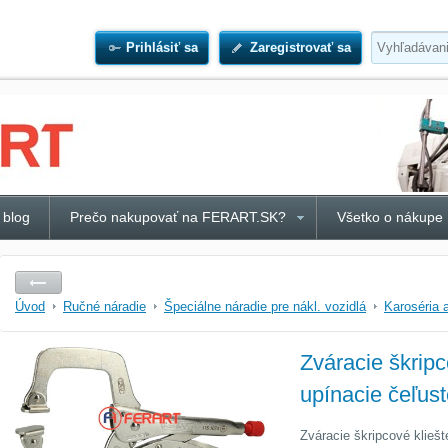
Prihlásiť sa
Zaregistrovať sa
 blog
Prečo nakupovať na FERART.SK?
Všetko o nákupe
Úvod
Ručné náradie
Špeciálne náradie pre nákl. vozidlá
Karoséria 
Zváracie škripc
upínacie čeľu
Zváracie škripcové klieš