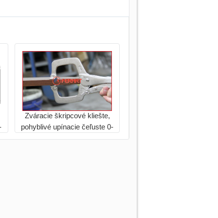
Zváracie škripcové kliešte,
-
pohyblivé upínacie čeľuste 0-
100mm