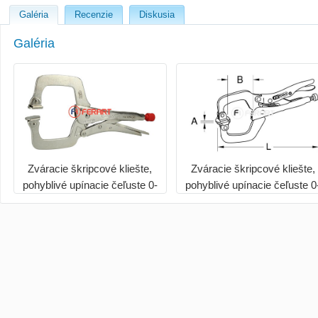
Galéria
Recenzie
Diskusia
Galéria
Zváracie škripcové kliešte,
Zváracie škripcové kliešte,
pohyblivé upínacie čeľuste 0-
pohyblivé upínacie čeľuste 0
100mm
100mm