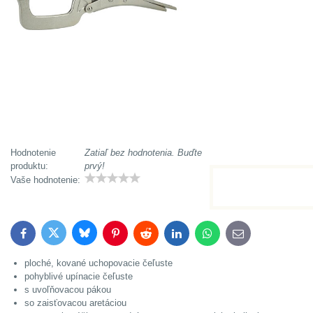
Hodnotenie
Zatiaľ bez hodnotenia. Buďte
produktu:
prvý!
Vaše hodnotenie:
Bluesky
Twitter
Facebook
Pinterest
Reddit
LinkedIn
WhatsApp
E-
mail
ploché, kované uchopovacie čeľuste
pohyblivé upínacie čeľuste
s uvoľňovacou pákou
so zaisťovacou aretáciou