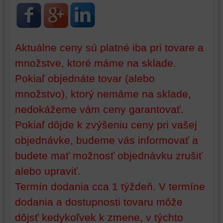
prehliadania
ukladať
a
niektoré
zabezpečenia.
z
vašich
Aktuálne ceny sú platné iba pri tovare a
preferencií
bez
množstve, ktoré máme na sklade.
toho,
Pokiaľ objednáte tovar (alebo
aby
množstvo), ktorý nemáme na sklade,
ste
mali
nedokážeme vám ceny garantovať.
používateľský
Pokiaľ dôjde k zvýšeniu ceny pri vašej
účet
alebo
objednávke, budeme vás informovať a
bez
budete mať možnosť objednávku zrušiť
prihlásenia,
alebo upraviť.
používať
skripty
Termín dodania cca 1 týždeň. V termíne
a/alebo
dodania a dostupnosti tovaru môže
zdroje
tretích
dôjsť kedykoľvek k zmene, v týchto