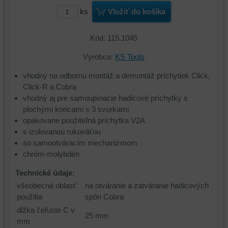
ks
Vložiť do košíka
Kód: 115.1045
Výrobca:
KS Tools
vhodný na odbornú montáž a demontáž príchytiek Click,
Click-R a Cobra
vhodný aj pre samoupínacie hadicové príchytky s
plochými koncami s 3 svorkami
opakovane použiteľná príchytka V2A
s izolovanou rukoväťou
so samootváracím mechanizmom
chróm-molybdén
Technické údaje:
všeobecná oblasť
na otváranie a zatváranie hadicových
použitia
spôn Cobra
dĺžka čeľuste C v
25 mm
mm