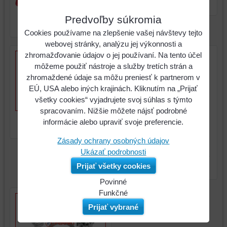
Click, kované, 180mm
Kliešte na hadicové spony
Predvoľby súkromia
Click, kované, 180mm
Cookies používame na zlepšenie vašej návštevy tejto
webovej stránky, analýzu jej výkonnosti a
zhromažďovanie údajov o jej používaní. Na tento účel
môžeme použiť nástroje a služby tretích strán a
zhromaždené údaje sa môžu preniesť k partnerom v
EÚ, USA alebo iných krajinách. Kliknutím na „Prijať
všetky cookies“ vyjadrujete svoj súhlas s týmto
spracovaním. Nižšie môžete nájsť podrobné
Kliešte na hadicové spony
informácie alebo upraviť svoje preferencie.
Click, kované, 180mm
Zásady ochrany osobných údajov
Ukázať podrobnosti
Kliešte na hadicové spony
Prijať všetky cookies
Click, kované, 180mm
Povinné
Naša
Funkčné
webová
Môžeme
Prijať vybrané
stránka
ukladať
ukladá
údaje