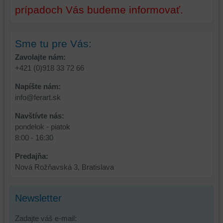
strán,
prípadoch Vás budeme informovať.
widgety
atď.
Sme tu pre Vás:
Zavolajte nám:
+421 (0)918 33 72 66
Napíšte nám:
info@ferart.sk
Navštívte nás:
pondelok - piatok
8:00 - 16:30
Predajňa:
Nová Rožňavská 3, Bratislava
Newsletter
Zadajte váš e-mail: