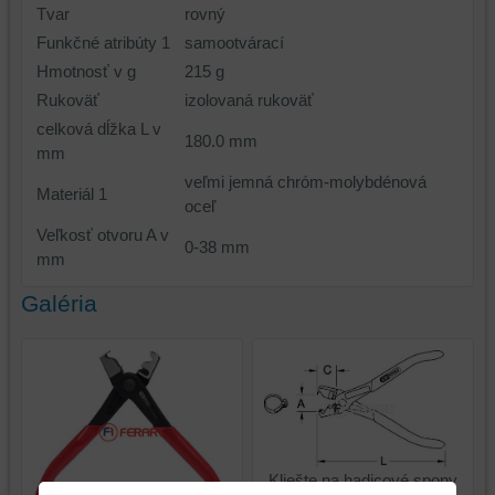
Tvar
rovný
Funkčné atribúty 1
samootvárací
Hmotnosť v g
215 g
Rukoväť
izolovaná rukoväť
celková dĺžka L v
180.0 mm
mm
veľmi jemná chróm-molybdénová
Materiál 1
oceľ
Veľkosť otvoru A v
0-38 mm
mm
Galéria
Kliešte na hadicové spony