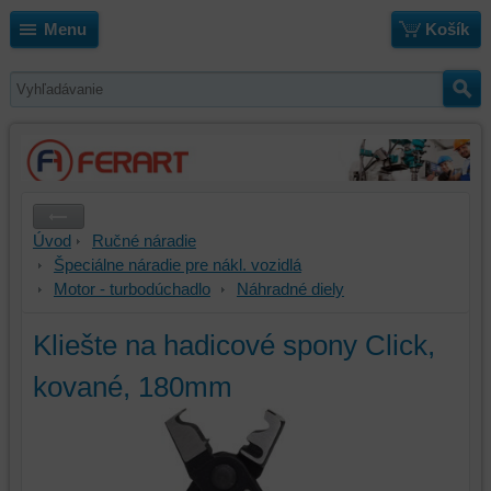
Menu
Košík
Úvod
Ručné náradie
Špeciálne náradie pre nákl. vozidlá
Motor - turbodúchadlo
Náhradné diely
Kliešte na hadicové spony Click,
kované, 180mm