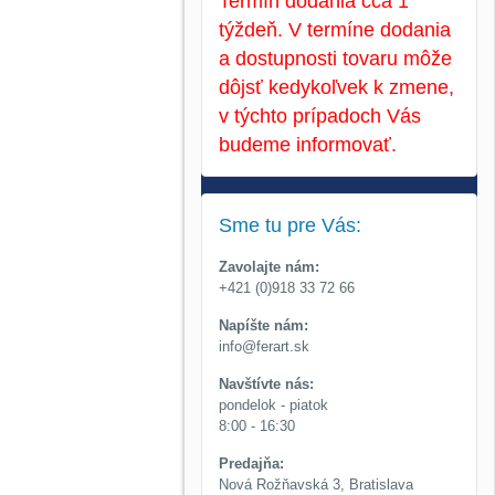
Termín dodania cca 1
týždeň. V termíne dodania
a dostupnosti tovaru môže
dôjsť kedykoľvek k zmene,
v týchto prípadoch Vás
budeme informovať.
Sme tu pre Vás:
Zavolajte nám:
+421 (0)918 33 72 66
Napíšte nám:
info@ferart.sk
Navštívte nás:
pondelok - piatok
8:00 - 16:30
Predajňa:
Nová Rožňavská 3, Bratislava