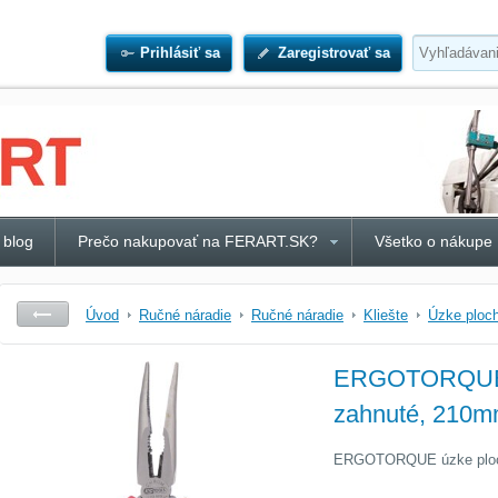
Prihlásiť sa
Zaregistrovať sa
 blog
Prečo nakupovať na FERART.SK?
Všetko o nákupe
Úvod
Ručné náradie
Ručné náradie
Kliešte
Úzke ploch
ERGOTORQUE ú
zahnuté, 210
ERGOTORQUE úzke ploch