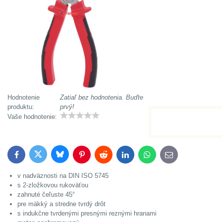
Hodnotenie
Zatiaľ bez hodnotenia. Buďte
produktu:
prvý!
Vaše hodnotenie:
Bluesky
Twitter
Facebook
Pinterest
Reddit
LinkedIn
WhatsApp
E-
mail
v nadväznosti na DIN ISO 5745
s 2-zložkovou rukoväťou
zahnuté čeľuste 45°
pre mäkký a stredne tvrdý drôt
s indukčne tvrdenými presnými reznými hranami