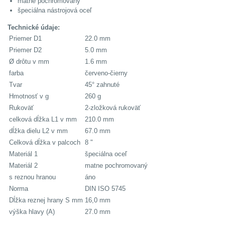
matne pochromovaný
špeciálna nástrojová oceľ
Technické údaje:
Priemer D1
22.0 mm
Priemer D2
5.0 mm
Ø drôtu v mm
1.6 mm
farba
červeno-čierny
Tvar
45° zahnuté
Hmotnosť v g
260 g
Rukoväť
2-zložková rukoväť
celková dĺžka L1 v mm
210.0 mm
dĺžka dielu L2 v mm
67.0 mm
Celková dĺžka v palcoch
8 "
Materiál 1
špeciálna oceľ
Materiál 2
matne pochromovaný
s reznou hranou
áno
Norma
DIN ISO 5745
Dĺžka reznej hrany S mm
16,0 mm
výška hlavy (A)
27.0 mm