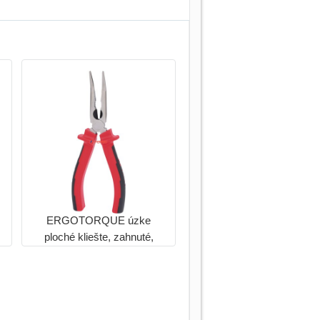
ERGOTORQUE úzke
ploché kliešte, zahnuté,
210mm