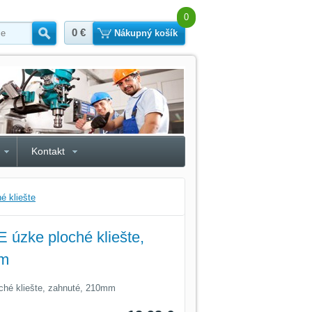
0
0 €
Hľadať
Nákupný košík
Kontakt
é kliešte
zke ploché kliešte,
mm
é kliešte, zahnuté, 210mm