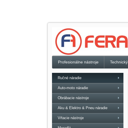
Profesionálne nástroje
Technický
Ručné náradie
Auto-moto náradie
Obrábacie nástroje
Aku & Elektro & Pneu náradie
Vŕtacie nástroje
Meradlá