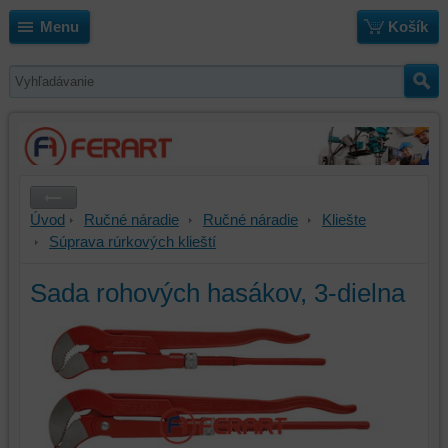
Menu
Košík
Úvod
Ručné náradie
Ručné náradie
Kliešte
Súprava rúrkových klieští
Sada rohových hasákov, 3-dielna