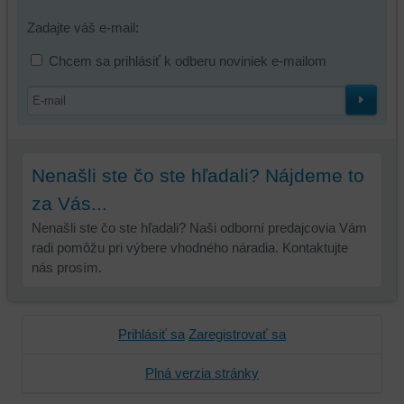
tretích
strán,
Zadajte váš e-mail:
widgety
Chcem sa prihlásiť k odberu noviniek e-mailom
atď.
Nenašli ste čo ste hľadali? Nájdeme to
za Vás...
Nenašli ste čo ste hľadali? Naši odborní predajcovia Vám
radi pomôžu pri výbere vhodného náradia. Kontaktujte
nás prosím.
Prihlásiť sa
Zaregistrovať sa
Plná verzia stránky