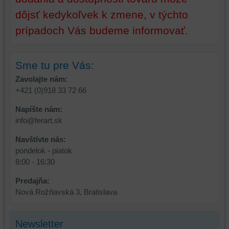
z
prehliadania,
dôjsť kedykoľvek k zmene, v týchto
prehliadania
ukladať
a
niektoré
prípadoch Vás budeme informovať.
zabezpečenia.
z
vašich
preferencií
Sme tu pre Vás:
bez
Zavolajte nám:
toho,
+421 (0)918 33 72 66
aby
ste
Napíšte nám:
mali
info@ferart.sk
používateľský
Navštívte nás:
účet
pondelok - piatok
alebo
8:00 - 16:30
bez
prihlásenia,
Predajňa:
používať
Nová Rožňavská 3, Bratislava
skripty
a/alebo
zdroje
Newsletter