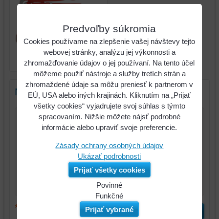
Predvoľby súkromia
Cookies používame na zlepšenie vašej návštevy tejto
Sada rohových hasákov,
webovej stránky, analýzu jej výkonnosti a
3-dielna
zhromažďovanie údajov o jej používaní. Na tento účel
môžeme použiť nástroje a služby tretích strán a
zhromaždené údaje sa môžu preniesť k partnerom v
Nový komentár
EÚ, USA alebo iných krajinách. Kliknutím na „Prijať
všetky cookies“ vyjadrujete svoj súhlas s týmto
spracovaním. Nižšie môžete nájsť podrobné
Názov:
informácie alebo upraviť svoje preferencie.
*
Zásady ochrany osobných údajov
Meno:
Ukázať podrobnosti
*
Komentár:
Prijať všetky cookies
Povinné
Naša
Funkčné
webová
Môžeme
*
(Povinné)
Prijať vybrané
Odoslať
stránka
ukladať