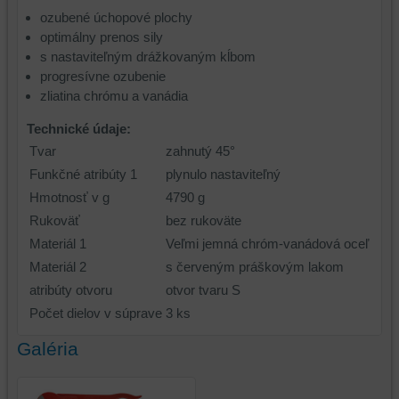
ozubené úchopové plochy
optimálny prenos sily
s nastaviteľným drážkovaným kĺbom
progresívne ozubenie
zliatina chrómu a vanádia
Technické údaje:
Tvar
zahnutý 45°
Funkčné atribúty 1
plynulo nastaviteľný
Hmotnosť v g
4790 g
Rukoväť
bez rukoväte
Materiál 1
Veľmi jemná chróm-vanádová oceľ
Materiál 2
s červeným práškovým lakom
atribúty otvoru
otvor tvaru S
Počet dielov v súprave
3 ks
Galéria